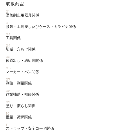
取扱商品
01
墜落制止用器具関係
02
腰袋・工具差し及びケース・カラビナ関係
03
工具関係
04
切断・穴あけ関係
05
位置出し・締め具関係
06
マーカー・ペン関係
07
測位・測量関係
08
作業補助・補修関係
09
塗り・慣らし関係
10
重量・荷締関係
11
ストラップ・安全コード関係