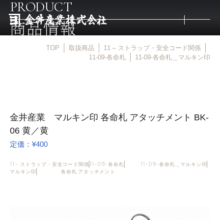
PRODUCT
商品情報
TOP
取扱商品
11 – ストラップ・安全コード関係
トップ
11-09-各命札
11-09-各命札＿マルキン印
取扱商品
金井産業 マルキン印 各命札 アタッチメント BK-
取扱メーカー
06 黄／黄
定価：¥400
金井産業の強み
11 – ストラップ・安全コード関係
11-09-各命札
11-09-各命札＿マルキン印
マルキン印
各命札 アタッチメント
マルキン印
庖斬巴