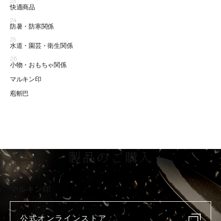
23
快適商品
24
防暑・防寒関係
25
水道・園芸・衛生関係
26
小物・おもちゃ関係
マルキン印
庖斬巴
製品のご購入
マルキン印
公式オンラインストア