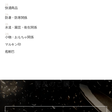
23
快適商品
24
防暑・防寒関係
25
水道・園芸・衛生関係
26
小物・おもちゃ関係
マルキン印
庖斬巴
製品のご購入
マルキン印