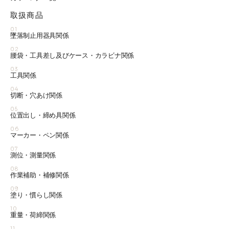
取扱商品
01
墜落制止用器具関係
02
腰袋・工具差し及びケース・カラビナ関係
03
工具関係
04
切断・穴あけ関係
05
位置出し・締め具関係
06
マーカー・ペン関係
07
測位・測量関係
08
作業補助・補修関係
09
塗り・慣らし関係
10
重量・荷締関係
11