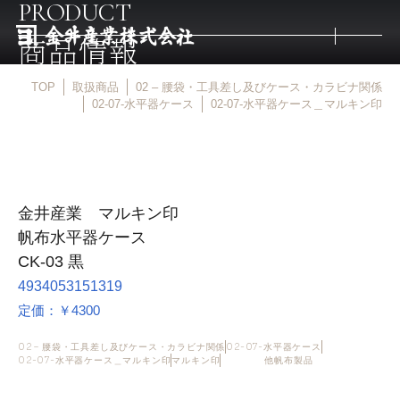
PRODUCT
商品情報
TOP
取扱商品
02 – 腰袋・工具差し及びケース・カラビナ関係
トップ
02-07-水平器ケース
02-07-水平器ケース＿マルキン印
取扱商品
金井産業 マルキン印
取扱メーカー
帆布水平器ケース
CK-03 黒
金井産業の強み
4934053151319
定価：￥4300
マルキン印
02 – 腰袋・工具差し及びケース・カラビナ関係
02-07-水平器ケース
02-07-水平器ケース＿マルキン印
マルキン印
他帆布製品
庖斬巴