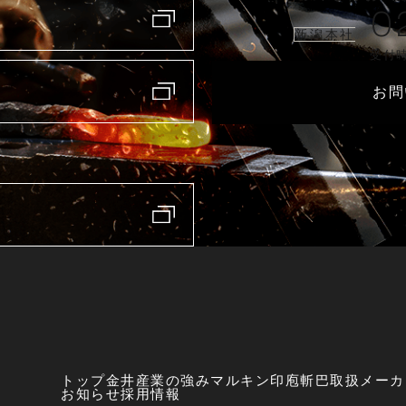
0
新潟本社
受付時
お問
トップ
金井産業の強み
マルキン印
庖斬巴
取扱メーカ
お知らせ
採用情報