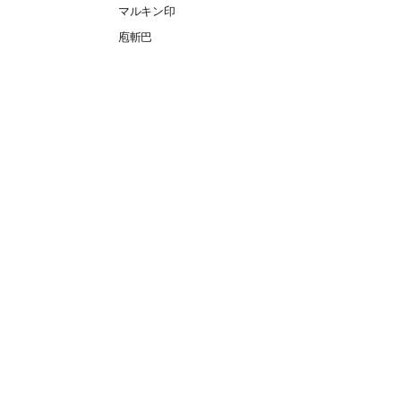
マルキン印
庖斬巴