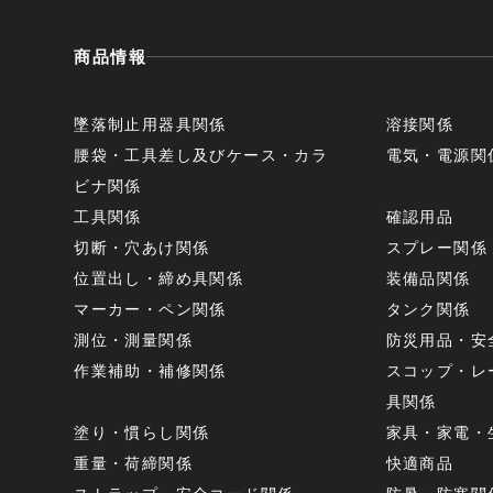
商品情報
墜落制止用器具関係
溶接関係
腰袋・工具差し及びケース・カラ
電気・電源関
ビナ関係
工具関係
確認用品
切断・穴あけ関係
スプレー関係
位置出し・締め具関係
装備品関係
マーカー・ペン関係
タンク関係
測位・測量関係
防災用品・安
作業補助・補修関係
スコップ・レ
具関係
塗り・慣らし関係
家具・家電・
重量・荷締関係
快適商品