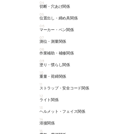
04
切断・穴あけ関係
05
位置出し・締め具関係
06
マーカー・ペン関係
07
測位・測量関係
08
作業補助・補修関係
09
塗り・慣らし関係
10
重量・荷締関係
11
ストラップ・安全コード関係
12
ライト関係
13
ヘルメット・フェイス関係
14
溶接関係
15