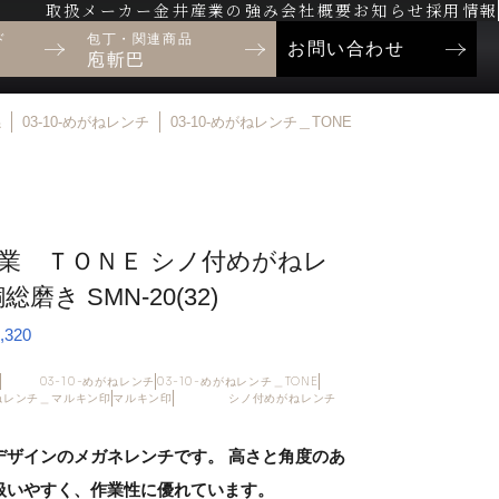
取扱メーカー
金井産業の強み
会社概要
お知らせ
採用情報
ド
包丁・関連商品
お問い合わせ
庖斬巴
係
03-10-めがねレンチ
03-10-めがねレンチ＿TONE
業 ＴＯＮＥ シノ付めがねレ
総磨き SMN-20(32)
320
03-10-めがねレンチ
03-10-めがねレンチ＿TONE
がねレンチ＿マルキン印
マルキン印
シノ付めがねレンチ
デザインのメガネレンチです。 高さと角度のあ
扱いやすく、作業性に優れています。