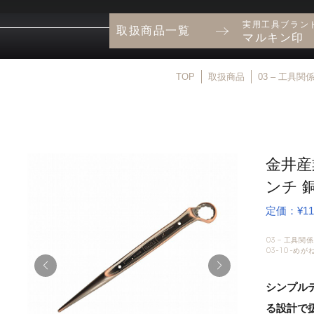
実用工具ブラン
取扱商品一覧
マルキン印
TOP
取扱商品
03 – 工具関
金井産
ンチ 銅
定価：¥11,
03 – 工具関係
03-10-め
シンプル
る設計で