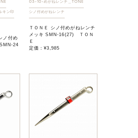
NE
03-10-めがねレンチ＿TONE
マルキン印
シノ付めがねレンチ
ＴＯＮＥ シノ付めがねレンチ
メッキ SMN-16(27) ＴＯＮ
シノ付め
Ｅ
MN-24
定価：¥3,985