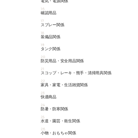
電気・電源関係
16
確認用品
17
スプレー関係
18
装備品関係
19
タンク関係
20
防災用品・安全用品関係
21
スコップ・レーキ・熊手・清掃用具関係
22
家具・家電・生活雑貨関係
23
快適商品
24
防暑・防寒関係
25
水道・園芸・衛生関係
26
小物・おもちゃ関係