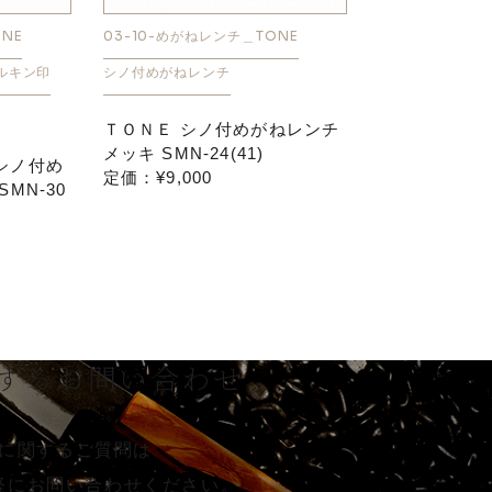
NE
03-10-めがねレンチ＿TONE
マルキン印
シノ付めがねレンチ
ＴＯＮＥ シノ付めがねレンチ
メッキ SMN-24(41)
シノ付め
定価：¥9,000
MN-30
する
お問い合わせ
に関するご質問は
軽に
お問い合わせください。