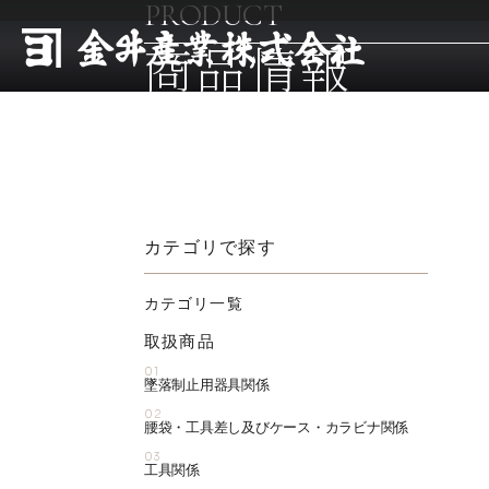
PRODUCT
商品情報
カテゴリで探す
カテゴリ一覧
取扱商品
01
墜落制止用器具関係
02
腰袋・工具差し及びケース・カラビナ関係
03
工具関係