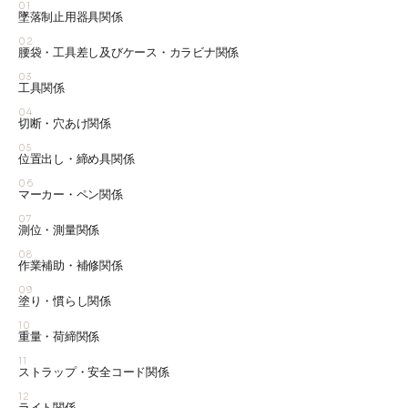
01
墜落制止用器具関係
02
腰袋・工具差し及びケース・カラビナ関係
03
工具関係
04
切断・穴あけ関係
05
位置出し・締め具関係
06
マーカー・ペン関係
07
測位・測量関係
08
作業補助・補修関係
09
塗り・慣らし関係
10
重量・荷締関係
11
ストラップ・安全コード関係
12
ライト関係