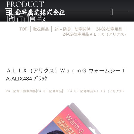
PRODUCT
商品情報
TOP
取扱商品
24 – 防暑・防寒関係
24-02-防寒用品
トップ
24-02-防寒用品ＡＬＩＸ（アリクス）
取扱商品
ＡＬＩＸ（アリクス）ＷａｒｍＧ ウォームジー T
取扱メーカー
A-ALIX484 ﾌﾞﾗｯｸ
金井産業の強み
24 – 防暑・防寒関係
24-02-防寒用品
24-02-防寒用品ＡＬＩＸ（アリクス）
マルキン印
庖斬巴