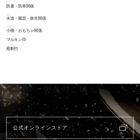
24
防暑・防寒関係
25
水道・園芸・衛生関係
26
小物・おもちゃ関係
マルキン印
庖斬巴
製品のご購入
マルキン印
公式オンラインストア