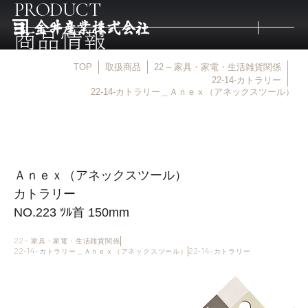
PRODUCT
商品情報
TOP
取扱商品
22 – 家具・家電・生活雑貨関係
トップ
22-14-カトラリー
22-14-カトラリー＿Ａｎｅｘ（アネックスツール）
取扱商品
取扱メーカー
Ａｎｅｘ（アネックスツール）
カトラリー
金井産業の強み
NO.223 ﾂﾙ首 150mm
22 – 家具・家電・生活雑貨関係
22-14-カトラリー＿Ａｎｅｘ（アネックスツール）
22-14-カトラリー
マルキン印
庖斬巴