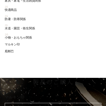
家具・家電・生活雑貨関係
23
快適商品
24
防暑・防寒関係
25
水道・園芸・衛生関係
26
小物・おもちゃ関係
マルキン印
庖斬巴
製品のご購入
マルキン印