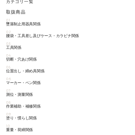
カテゴリ一覧
取扱商品
01
墜落制止用器具関係
02
腰袋・工具差し及びケース・カラビナ関係
03
工具関係
04
切断・穴あけ関係
05
位置出し・締め具関係
06
マーカー・ペン関係
07
測位・測量関係
08
作業補助・補修関係
09
塗り・慣らし関係
10
重量・荷締関係