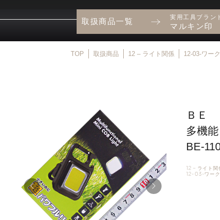
実用工具ブラン
取扱商品一覧
マルキン印
TOP
取扱商品
12 – ライト関係
12-03-ワ
ＢＥ 
多機能
BE-11
12 – ライト関
12-03-ワー