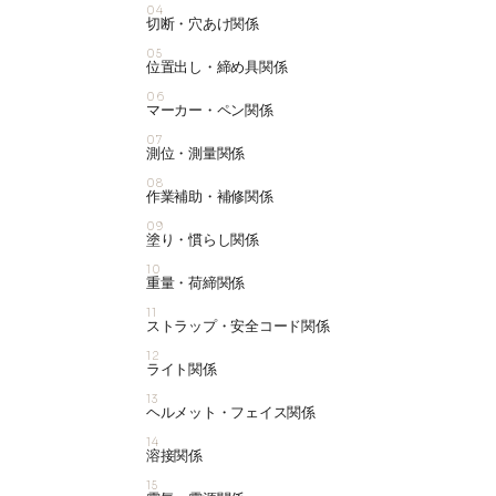
04
切断・穴あけ関係
05
位置出し・締め具関係
06
マーカー・ペン関係
07
測位・測量関係
08
作業補助・補修関係
09
塗り・慣らし関係
10
重量・荷締関係
11
ストラップ・安全コード関係
12
ライト関係
13
ヘルメット・フェイス関係
14
溶接関係
15