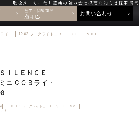
取扱メーカー
金井産業の強み
会社概要
お知らせ
採用情報
ド
包丁・関連商品
お問い合わせ
庖斬巴
ークライト
12-03-ワークライト＿ＢＥ ＳＩＬＥＮＣＥ
ＳＩＬＥＮＣＥ
ミニＣＯＢライト
08
係
12-03-ワークライト＿ＢＥ ＳＩＬＥＮＣＥ
クライト