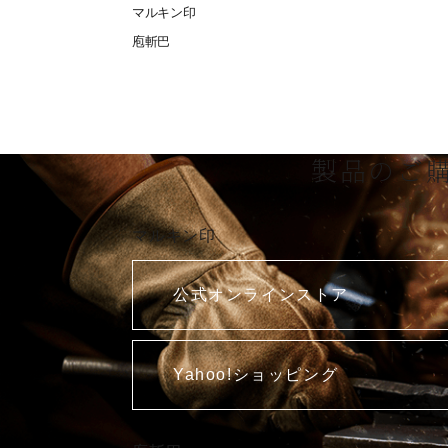
マルキン印
庖斬巴
製品のご
マルキン印
公式オンラインストア
Yahoo!ショッピング