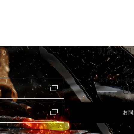
購入
製品に関
製品
以下よりお気
0
新潟本社
受付時
お問