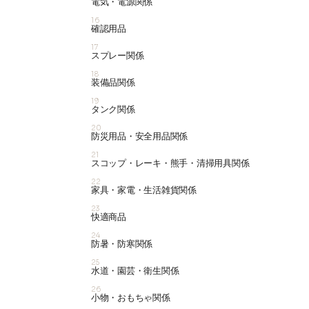
電気・電源関係
16
確認用品
17
スプレー関係
18
装備品関係
19
タンク関係
20
防災用品・安全用品関係
21
スコップ・レーキ・熊手・清掃用具関係
22
家具・家電・生活雑貨関係
23
快適商品
24
防暑・防寒関係
25
水道・園芸・衛生関係
26
小物・おもちゃ関係