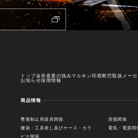
トップ
金井産業の強み
マルキン印
庖斬巴
取扱メーカ
お知らせ
採用情報
商品情報
墜落制止用器具関係
溶接関係
腰袋・工具差し及びケース・カラ
電気・電源関
ビナ関係