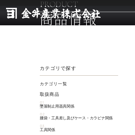
PRODUCT
商品情報
カテゴリで探す
カテゴリ一覧
取扱商品
01
墜落制止用器具関係
02
腰袋・工具差し及びケース・カラビナ関係
03
工具関係