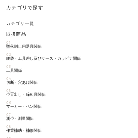
カテゴリで探す
カテゴリ一覧
取扱商品
01
墜落制止用器具関係
02
腰袋・工具差し及びケース・カラビナ関係
03
工具関係
04
切断・穴あけ関係
05
位置出し・締め具関係
06
マーカー・ペン関係
07
測位・測量関係
08
作業補助・補修関係