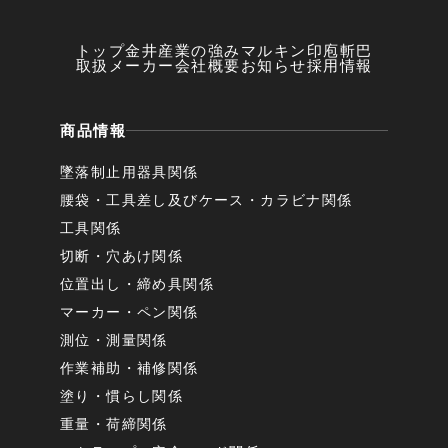
トップ
金井産業の強み
マルキン印
庖斬巴
取扱メーカー
会社概要
お知らせ
採用情報
商品情報
墜落制止用器具関係
腰袋・工具差し及びケース・カラビナ関係
工具関係
切断・穴あけ関係
位置出し・締め具関係
マーカー・ペン関係
測位・測量関係
作業補助・補修関係
塗り・慣らし関係
重量・荷締関係