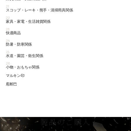
21
スコップ・レーキ・熊手・清掃用具関係
22
家具・家電・生活雑貨関係
23
快適商品
24
防暑・防寒関係
25
水道・園芸・衛生関係
26
小物・おもちゃ関係
マルキン印
庖斬巴
製品のご購入