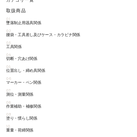
カテゴリ一覧
取扱商品
01
墜落制止用器具関係
02
腰袋・工具差し及びケース・カラビナ関係
03
工具関係
04
切断・穴あけ関係
05
位置出し・締め具関係
06
マーカー・ペン関係
07
測位・測量関係
08
作業補助・補修関係
09
塗り・慣らし関係
10
重量・荷締関係