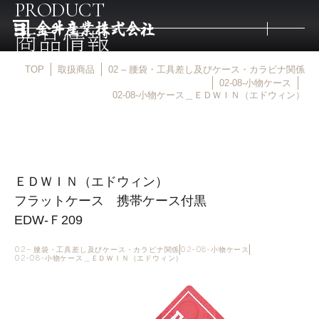
PRODUCT
商品情報
TOP
取扱商品
02 – 腰袋・工具差し及びケース・カラビナ関係
トップ
02-08-小物ケース
02-08-小物ケース＿ＥＤＷＩＮ（エドウィン）
取扱商品
取扱メーカー
ＥＤＷＩＮ（エドウィン）
フラットケース 携帯ケース付黒
金井産業の強み
EDW-Ｆ209
02 – 腰袋・工具差し及びケース・カラビナ関係
02-08-小物ケース
02-08-小物ケース＿ＥＤＷＩＮ（エドウィン）
マルキン印
庖斬巴