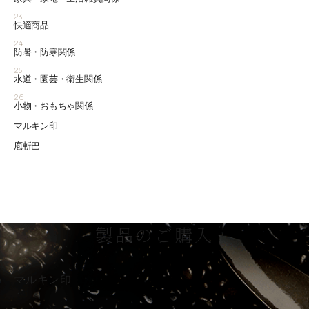
23
快適商品
24
防暑・防寒関係
25
水道・園芸・衛生関係
26
小物・おもちゃ関係
マルキン印
庖斬巴
製品のご購入
マルキン印