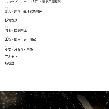
スコップ・レーキ・熊手・清掃用具関係
22
家具・家電・生活雑貨関係
23
快適商品
24
防暑・防寒関係
25
水道・園芸・衛生関係
26
小物・おもちゃ関係
マルキン印
庖斬巴
製品のご購入