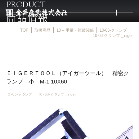
PRODUCT
商品情報
TOP
取扱商品
10 – 重量・荷締関係
10-03-クランプ
トップ
10-03-クランプ＿eiger
取扱商品
ＥＩＧＥＲＴＯＯＬ（アイガーツール） 精密ク
取扱メーカー
ランプ 小 M-1 10X60
金井産業の強み
10-03-クランプ
10-03-クランプ＿eiger
マルキン印
庖斬巴