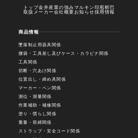
トップ
金井産業の強み
マルキン印
庖斬巴
取扱メーカー
会社概要
お知らせ
採用情報
商品情報
墜落制止用器具関係
腰袋・工具差し及びケース・カラビナ関係
工具関係
切断・穴あけ関係
位置出し・締め具関係
マーカー・ペン関係
測位・測量関係
作業補助・補修関係
塗り・慣らし関係
重量・荷締関係
ストラップ・安全コード関係