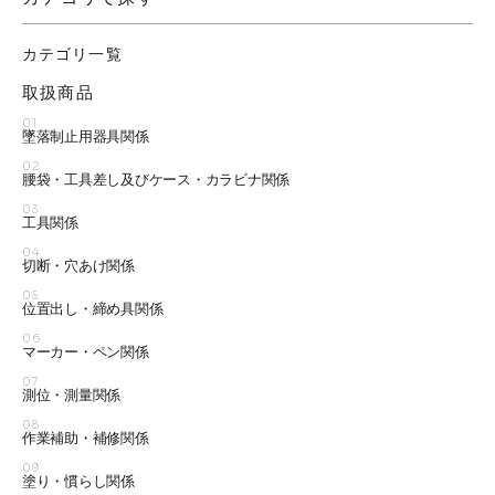
カテゴリ一覧
取扱商品
01
墜落制止用器具関係
02
腰袋・工具差し及びケース・カラビナ関係
03
工具関係
04
切断・穴あけ関係
05
位置出し・締め具関係
06
マーカー・ペン関係
07
測位・測量関係
08
作業補助・補修関係
09
塗り・慣らし関係