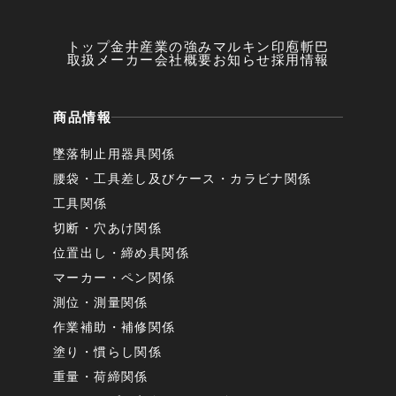
トップ
金井産業の強み
マルキン印
庖斬巴
取扱メーカー
会社概要
お知らせ
採用情報
商品情報
墜落制止用器具関係
腰袋・工具差し及びケース・カラビナ関係
工具関係
切断・穴あけ関係
位置出し・締め具関係
マーカー・ペン関係
測位・測量関係
作業補助・補修関係
塗り・慣らし関係
重量・荷締関係