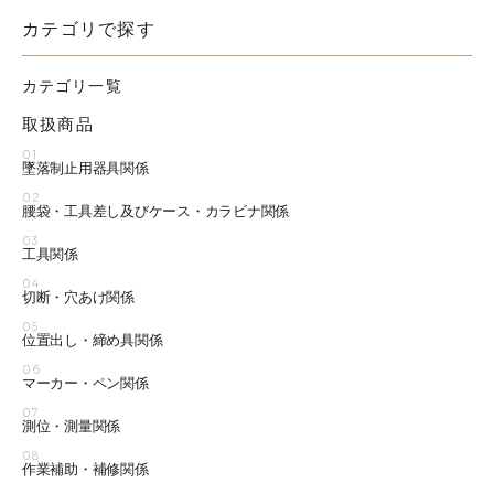
カテゴリで探す
カテゴリ一覧
取扱商品
01
墜落制止用器具関係
02
腰袋・工具差し及びケース・カラビナ関係
03
工具関係
04
切断・穴あけ関係
05
位置出し・締め具関係
06
マーカー・ペン関係
07
測位・測量関係
08
作業補助・補修関係