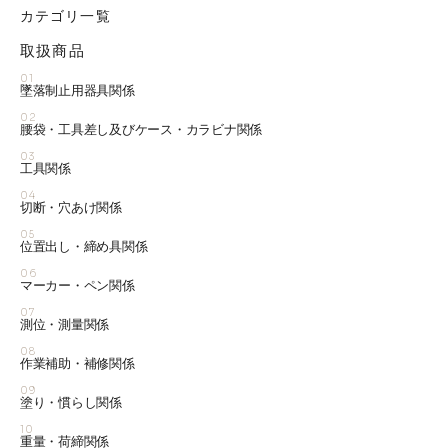
カテゴリ一覧
取扱商品
01
墜落制止用器具関係
02
腰袋・工具差し及びケース・カラビナ関係
03
工具関係
04
切断・穴あけ関係
05
位置出し・締め具関係
06
マーカー・ペン関係
07
測位・測量関係
08
作業補助・補修関係
09
塗り・慣らし関係
10
重量・荷締関係