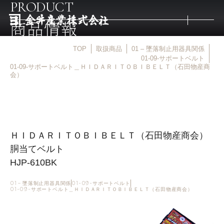
PRODUCT
商品情報
TOP
取扱商品
01 – 墜落制止用器具関係
トップ
01-09-サポートベルト
01-09-サポートベルト＿ＨＩＤＡＲＩＴＯＢＩＢＥＬＴ（石田物産商
会）
取扱商品
取扱メーカー
ＨＩＤＡＲＩＴＯＢＩＢＥＬＴ（石田物産商会）
胴当てベルト
金井産業の強み
HJP-610BK
マルキン印
01 – 墜落制止用器具関係
01-09-サポートベルト
01-09-サポートベルト＿ＨＩＤＡＲＩＴＯＢＩＢＥＬＴ（石田物産商会）
庖斬巴