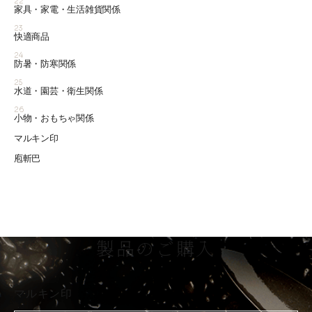
22
家具・家電・生活雑貨関係
23
快適商品
24
防暑・防寒関係
25
水道・園芸・衛生関係
26
小物・おもちゃ関係
マルキン印
庖斬巴
製品のご購入
マルキン印