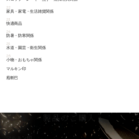
22
家具・家電・生活雑貨関係
23
快適商品
24
防暑・防寒関係
25
水道・園芸・衛生関係
26
小物・おもちゃ関係
マルキン印
庖斬巴
製品のご購入
マルキン印