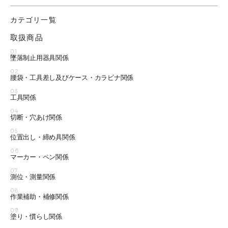
カテゴリ一覧
取扱商品
01
墜落制止用器具関係
02
腰袋・工具差し及びケース・カラビナ関係
03
工具関係
04
切断・穴あけ関係
05
位置出し・締め具関係
06
マーカー・ペン関係
07
測位・測量関係
08
作業補助・補修関係
09
塗り・慣らし関係