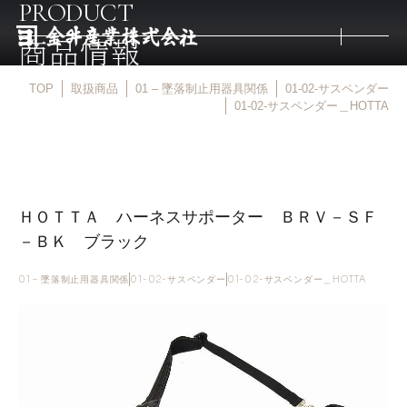
PRODUCT
商品情報
TOP
取扱商品
01 – 墜落制止用器具関係
01-02-サスペンダー
トップ
01-02-サスペンダー＿HOTTA
取扱商品
ＨＯＴＴＡ ハーネスサポーター ＢＲＶ－ＳＦ
取扱メーカー
－ＢＫ ブラック
金井産業の強み
01 – 墜落制止用器具関係
01-02-サスペンダー
01-02-サスペンダー＿HOTTA
マルキン印
庖斬巴