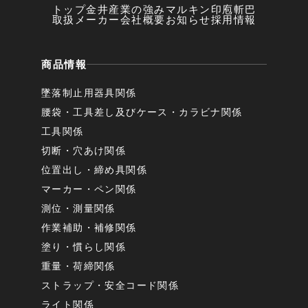
トップ
金井産業の強み
マルキン印
庖斬巴
取扱メーカー
会社概要
お知らせ
採用情報
商品情報
墜落制止用器具関係
腰袋・工具差し及びケース・カラビナ関係
工具関係
切断・穴あけ関係
位置出し・締め具関係
マーカー・ペン関係
測位・測量関係
作業補助・補修関係
塗り・慣らし関係
重量・荷締関係
ストラップ・安全コード関係
ライト関係