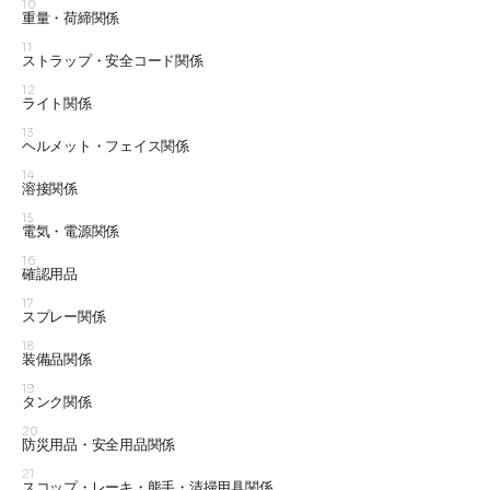
10
重量・荷締関係
11
ストラップ・安全コード関係
12
ライト関係
13
ヘルメット・フェイス関係
14
溶接関係
15
電気・電源関係
16
確認用品
17
スプレー関係
18
装備品関係
19
タンク関係
20
防災用品・安全用品関係
21
スコップ・レーキ・熊手・清掃用具関係