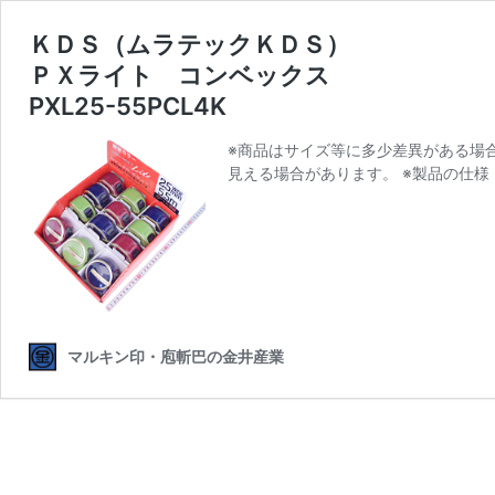
ＫＤＳ（ムラテックＫＤＳ）
ＰＸライト コンベックス
PXL25-55PCL4K
※商品はサイズ等に多少差異がある場
見える場合があります。 ※製品の仕
マルキン印・庖斬巴の金井産業