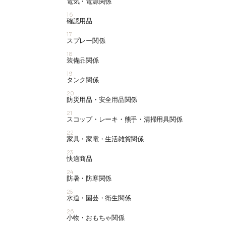
電気・電源関係
16
確認用品
17
スプレー関係
18
装備品関係
19
タンク関係
20
防災用品・安全用品関係
21
スコップ・レーキ・熊手・清掃用具関係
22
家具・家電・生活雑貨関係
23
快適商品
24
防暑・防寒関係
25
水道・園芸・衛生関係
26
小物・おもちゃ関係