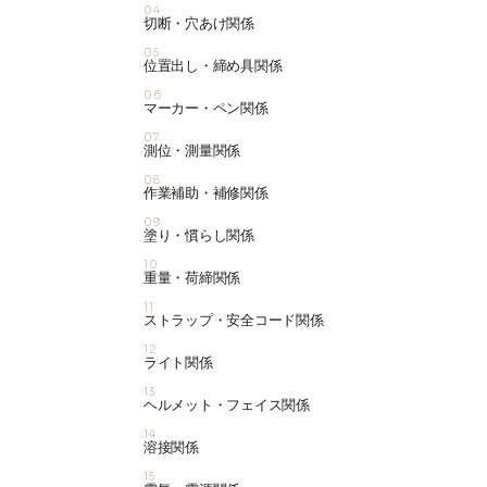
04
切断・穴あけ関係
05
位置出し・締め具関係
06
マーカー・ペン関係
07
測位・測量関係
08
作業補助・補修関係
09
塗り・慣らし関係
10
重量・荷締関係
11
ストラップ・安全コード関係
12
ライト関係
13
ヘルメット・フェイス関係
14
溶接関係
15