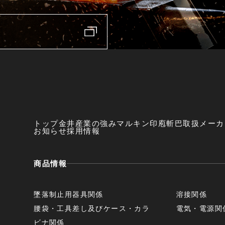
トップ
金井産業の強み
マルキン印
庖斬巴
取扱メーカ
お知らせ
採用情報
商品情報
墜落制止用器具関係
溶接関係
腰袋・工具差し及びケース・カラ
電気・電源関
ビナ関係