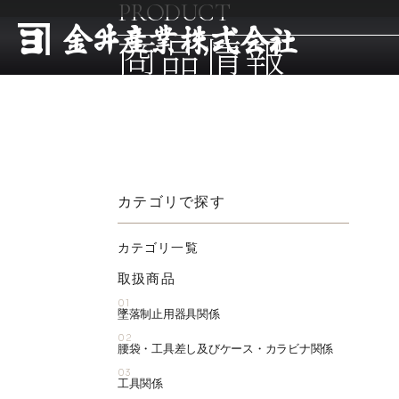
PRODUCT
商品情報
カテゴリで探す
カテゴリ一覧
取扱商品
01
墜落制止用器具関係
02
腰袋・工具差し及びケース・カラビナ関係
03
工具関係