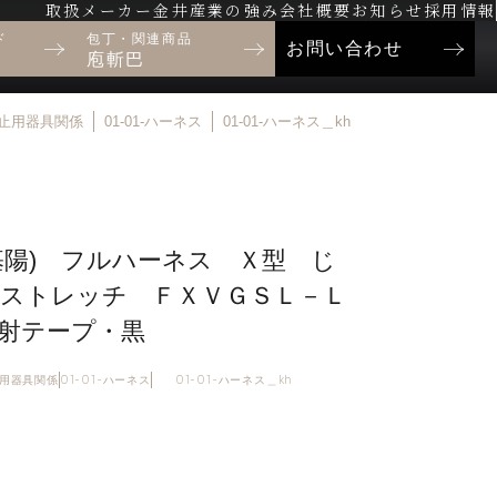
取扱メーカー
金井産業の強み
会社概要
お知らせ
採用情報
ド
包丁・関連商品
お問い合わせ
庖斬巴
落制止用器具関係
01-01-ハーネス
01-01-ハーネス＿kh
基陽) フルハーネス Ｘ型 じ
ストレッチ ＦＸＶＧＳＬ－Ｌ
射テープ・黒
制止用器具関係
01-01-ハーネス
01-01-ハーネス＿kh