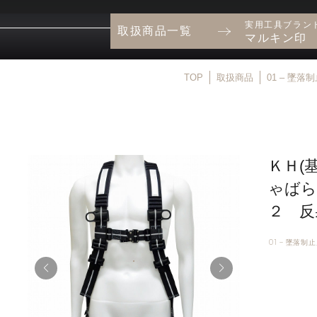
実用工具ブラン
取扱商品一覧
マルキン印
TOP
取扱商品
01 – 墜
ＫＨ(
ゃばら
２ 反
01 – 墜落