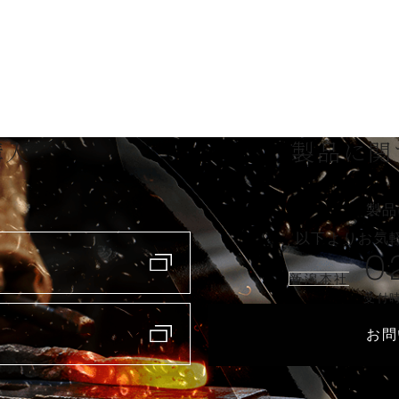
購入
製品に関
製品
以下よりお気
0
新潟本社
受付時
お問