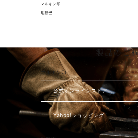
マルキン印
庖斬巴
製品のご
マルキン印
公式オンラインストア
Yahoo!ショッピング