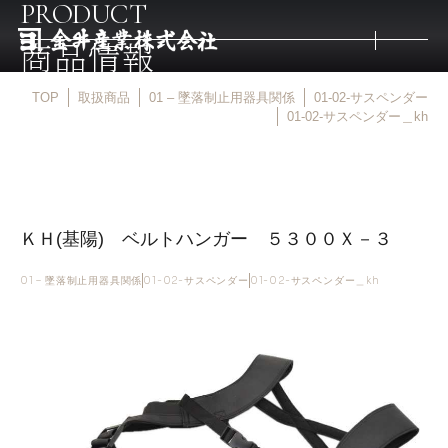
PRODUCT
商品情報
TOP
取扱商品
01 – 墜落制止用器具関係
01-02-サスペンダー
トップ
01-02-サスペンダー＿kh
取扱商品
ＫＨ(基陽) ベルトハンガー ５３００Ｘ－３
取扱メーカー
01 – 墜落制止用器具関係
01-02-サスペンダー
01-02-サスペンダー＿kh
金井産業の強み
マルキン印
庖斬巴