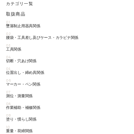
カテゴリ一覧
取扱商品
01
墜落制止用器具関係
02
腰袋・工具差し及びケース・カラビナ関係
03
工具関係
04
切断・穴あけ関係
05
位置出し・締め具関係
06
マーカー・ペン関係
07
測位・測量関係
08
作業補助・補修関係
09
塗り・慣らし関係
10
重量・荷締関係