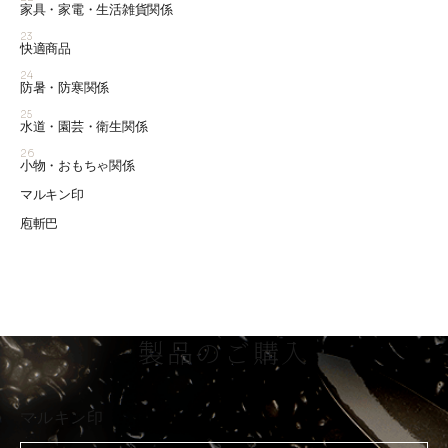
家具・家電・生活雑貨関係
23
快適商品
24
防暑・防寒関係
25
水道・園芸・衛生関係
26
小物・おもちゃ関係
マルキン印
庖斬巴
製品のご購入
マルキン印