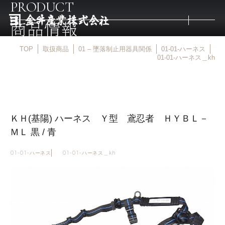
PRODUCT
商品情報
TOP
取扱商品
01 – 墜落制止用器具関係
01-01-ハーネス
トップ
01-01-ハーネス＿kh
取扱商品
ＫＨ(基陽) ハーネス Ｙ型 鳶忍者 ＨＹＢＬ－
取扱メーカー
ＭＬ 黒 / 青
金井産業の強み
01-01-ハーネス
01-01-ハーネス＿kh
マルキン印
庖斬巴