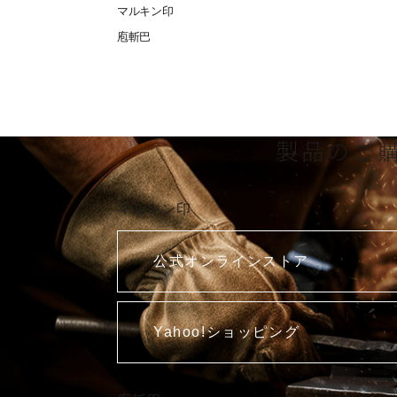
マルキン印
庖斬巴
製品のご
マルキン印
公式オンラインストア
Yahoo!ショッピング