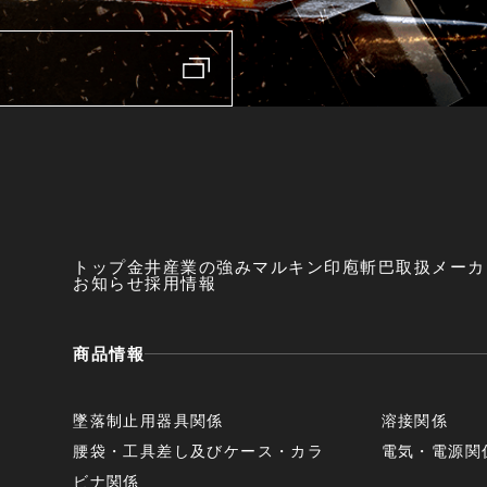
トップ
金井産業の強み
マルキン印
庖斬巴
取扱メーカ
お知らせ
採用情報
商品情報
墜落制止用器具関係
溶接関係
腰袋・工具差し及びケース・カラ
電気・電源関
ビナ関係