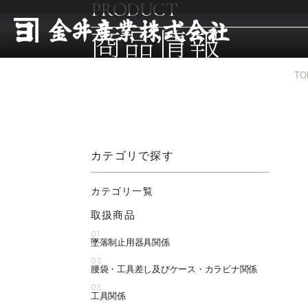
PRODUCT
商品情報
TO
カテゴリで探す
カテゴリ一覧
取扱商品
01
墜落制止用器具関係
02
腰袋・工具差し及びケース・カラビナ関係
03
工具関係