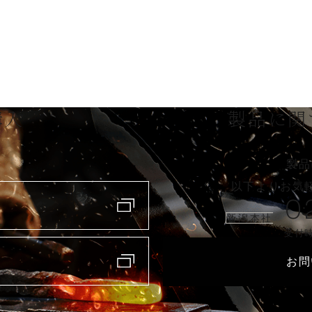
購入
製品に関
製品
以下よりお気
0
新潟本社
受付時
お問