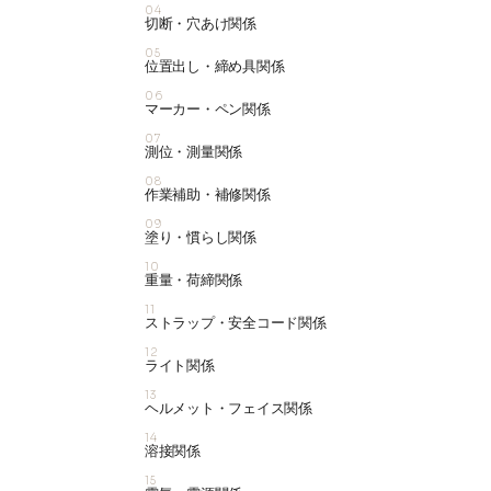
04
切断・穴あけ関係
05
位置出し・締め具関係
06
マーカー・ペン関係
07
測位・測量関係
08
作業補助・補修関係
09
塗り・慣らし関係
10
重量・荷締関係
11
ストラップ・安全コード関係
12
ライト関係
13
ヘルメット・フェイス関係
14
溶接関係
15