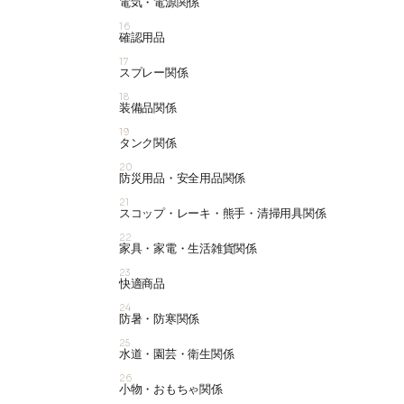
電気・電源関係
16
確認用品
17
スプレー関係
18
装備品関係
19
タンク関係
20
防災用品・安全用品関係
21
スコップ・レーキ・熊手・清掃用具関係
22
家具・家電・生活雑貨関係
23
快適商品
24
防暑・防寒関係
25
水道・園芸・衛生関係
26
小物・おもちゃ関係