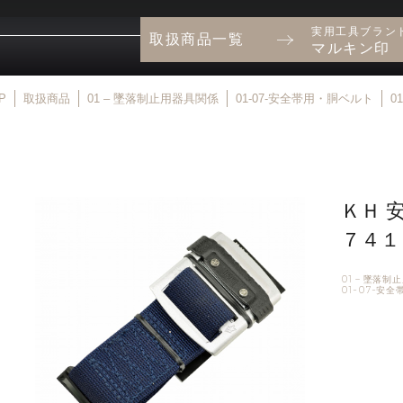
実用工具ブラン
取扱商品一覧
マルキン印
P
取扱商品
01 – 墜落制止用器具関係
01-07-安全帯用・胴ベルト
0
ＫＨ 
７４１
01 – 墜落
01-07-安