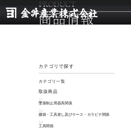
PRODUCT
商品情報
カテゴリで探す
カテゴリ一覧
取扱商品
01
墜落制止用器具関係
02
腰袋・工具差し及びケース・カラビナ関係
03
工具関係