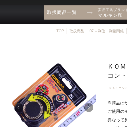
実用工具ブラン
取扱商品一覧
マルキン印
TOP
取扱商品
07 – 測位・測量関係
ＫＯＭ
コントロ
07-05-コン
※商品は
ご使用の
異なって