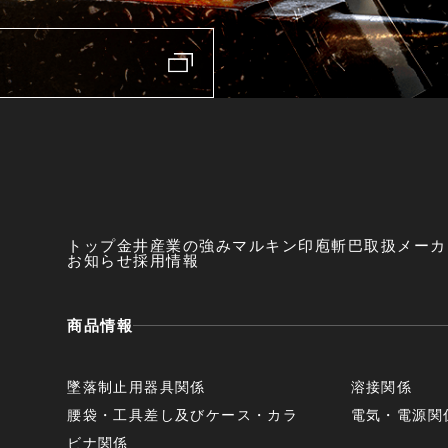
トップ
金井産業の強み
マルキン印
庖斬巴
取扱メーカ
お知らせ
採用情報
商品情報
墜落制止用器具関係
溶接関係
腰袋・工具差し及びケース・カラ
電気・電源関
ビナ関係