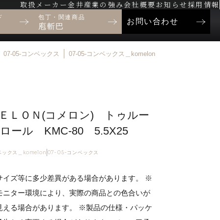
取扱メーカー
金井産業の強み
会社概要
お知らせ
採用情報
ド
包丁・関連商品
お問い合わせ
庖斬巴
07-05-コンベックス
07-05-コンベックス＿komelon
ＥＬＯＮ(コメロン) トゥルー
ール KMC-80 5.5X25
ベックス＿komelon
07-05-コンベックス
サイズ等に多少差異がある場合があります。 ※
モニター環境により、実際の商品との色合いが
見える場合があります。 ※製品の仕様・パッケ