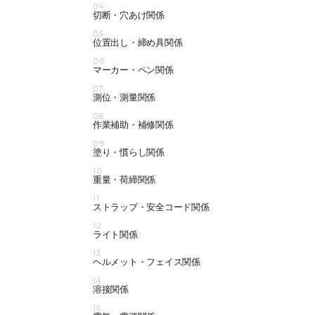
04
切断・穴あけ関係
05
位置出し・締め具関係
06
マーカー・ペン関係
07
測位・測量関係
08
作業補助・補修関係
09
塗り・慣らし関係
10
重量・荷締関係
11
ストラップ・安全コード関係
12
ライト関係
13
ヘルメット・フェイス関係
14
溶接関係
15