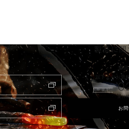
購入
製品に関
製品
以下よりお気
0
新潟本社
受付時
お問