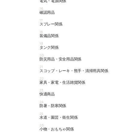
電気・電源関係
16
確認用品
17
スプレー関係
18
装備品関係
19
タンク関係
20
防災用品・安全用品関係
21
スコップ・レーキ・熊手・清掃用具関係
22
家具・家電・生活雑貨関係
23
快適商品
24
防暑・防寒関係
25
水道・園芸・衛生関係
26
小物・おもちゃ関係