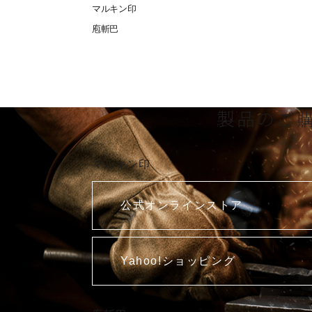
マルキン印
庖斬巴
製品のご
マルキン印
公式オンラインストア
Yahoo!ショッピング