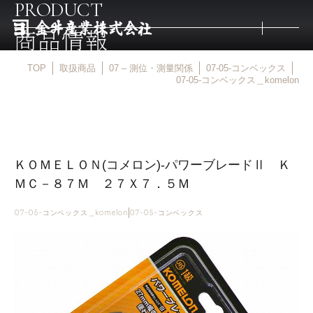
PRODUCT
商品情報
TOP
取扱商品
07 – 測位・測量関係
07-05-コンベックス
トップ
07-05-コンベックス＿komelon
取扱商品
ＫＯＭＥＬＯＮ(コメロン)-パワーブレードⅡ Ｋ
取扱メーカー
ＭＣ－８７Ｍ ２７Ｘ７．５Ｍ
金井産業の強み
07-05-コンベックス＿komelon
07-05-コンベックス
マルキン印
庖斬巴