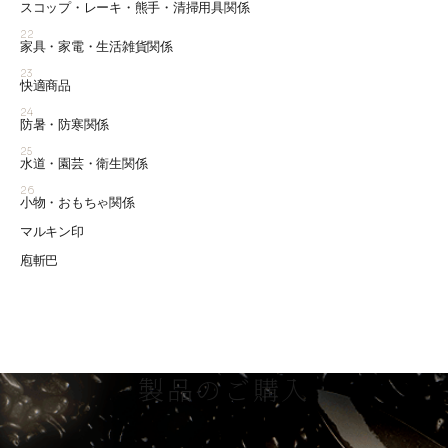
スコップ・レーキ・熊手・清掃用具関係
22
家具・家電・生活雑貨関係
23
快適商品
24
防暑・防寒関係
25
水道・園芸・衛生関係
26
小物・おもちゃ関係
マルキン印
庖斬巴
製品のご購入