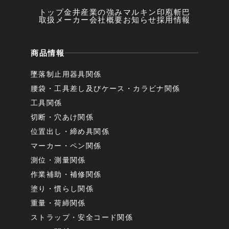
トップ
金井産業の強み
マルキン印
庖斬巴
取扱メーカー
会社概要
お知らせ
採用情報
商品情報
墜落制止用器具関係
腰袋・工具差し及びケース・カラビナ関係
工具関係
切断・穴あけ関係
位置出し・締め具関係
マーカー・ペン関係
測位・測量関係
作業補助・補修関係
塗り・慣らし関係
重量・荷締関係
ストラップ・安全コード関係