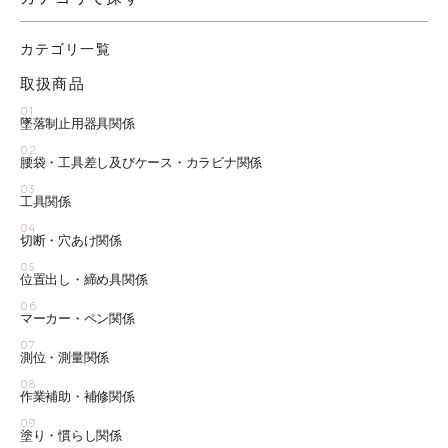
カテゴリ一覧
取扱商品
01
墜落制止用器具関係
02
腰袋・工具差し及びケース・カラビナ関係
03
工具関係
04
切断・穴あけ関係
05
位置出し・締め具関係
06
マーカー・ペン関係
07
測位・測量関係
08
作業補助・補修関係
09
塗り・慣らし関係