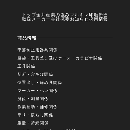
トップ
金井産業の強み
マルキン印
庖斬巴
取扱メーカー
会社概要
お知らせ
採用情報
商品情報
墜落制止用器具関係
腰袋・工具差し及びケース・カラビナ関係
工具関係
切断・穴あけ関係
位置出し・締め具関係
マーカー・ペン関係
測位・測量関係
作業補助・補修関係
塗り・慣らし関係
重量・荷締関係