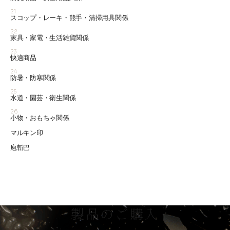
21
スコップ・レーキ・熊手・清掃用具関係
22
家具・家電・生活雑貨関係
23
快適商品
24
防暑・防寒関係
25
水道・園芸・衛生関係
26
小物・おもちゃ関係
マルキン印
庖斬巴
製品のご購入