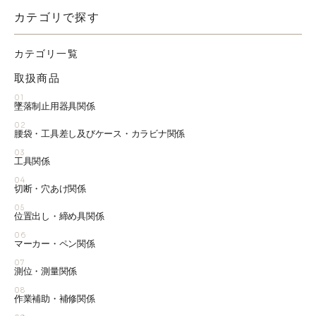
カテゴリで探す
カテゴリ一覧
取扱商品
01
墜落制止用器具関係
02
腰袋・工具差し及びケース・カラビナ関係
03
工具関係
04
切断・穴あけ関係
05
位置出し・締め具関係
06
マーカー・ペン関係
07
測位・測量関係
08
作業補助・補修関係