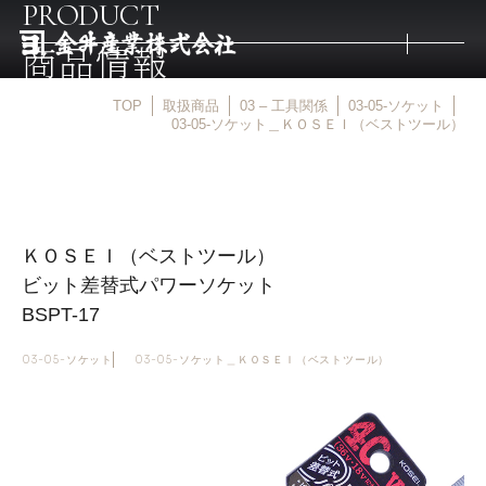
PRODUCT
商品情報
TOP
取扱商品
03 – 工具関係
03-05-ソケット
トップ
03-05-ソケット＿ＫＯＳＥＩ（ベストツール）
取扱商品
ＫＯＳＥＩ（ベストツール）
取扱メーカー
ビット差替式パワーソケット
BSPT-17
金井産業の強み
03-05-ソケット
03-05-ソケット＿ＫＯＳＥＩ（ベストツール）
マルキン印
庖斬巴