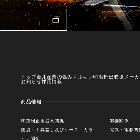
トップ
金井産業の強み
マルキン印
庖斬巴
取扱メーカ
お知らせ
採用情報
商品情報
墜落制止用器具関係
溶接関係
腰袋・工具差し及びケース・カラ
電気・電源関
ビナ関係