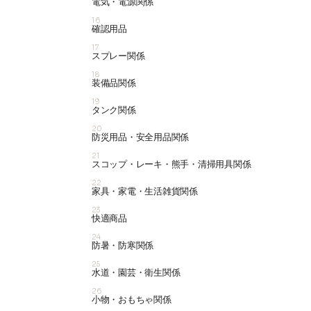
電気・電源関係
16
確認用品
17
スプレー関係
18
装備品関係
19
タンク関係
20
防災用品・安全用品関係
21
スコップ・レーキ・熊手・清掃用具関係
22
家具・家電・生活雑貨関係
23
快適商品
24
防暑・防寒関係
25
水道・園芸・衛生関係
26
小物・おもちゃ関係