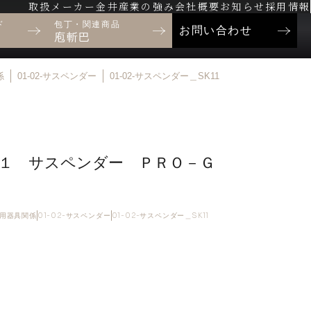
取扱メーカー
金井産業の強み
会社概要
お知らせ
採用情報
ド
包丁・関連商品
お問い合わせ
庖斬巴
係
01-02-サスペンダー
01-02-サスペンダー＿SK11
１ サスペンダー ＰＲＯ－Ｇ
制止用器具関係
01-02-サスペンダー
01-02-サスペンダー＿SK11