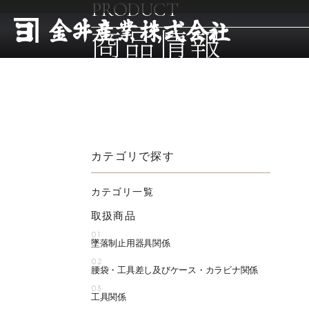
PRODUCT
商品情報
カテゴリで探す
カテゴリ一覧
取扱商品
01
墜落制止用器具関係
02
腰袋・工具差し及びケース・カラビナ関係
03
工具関係