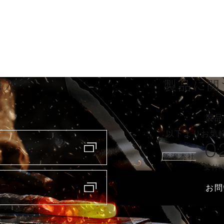
購入
製品に関
製品
以下よりお気
0
新潟本社
受付時
お問