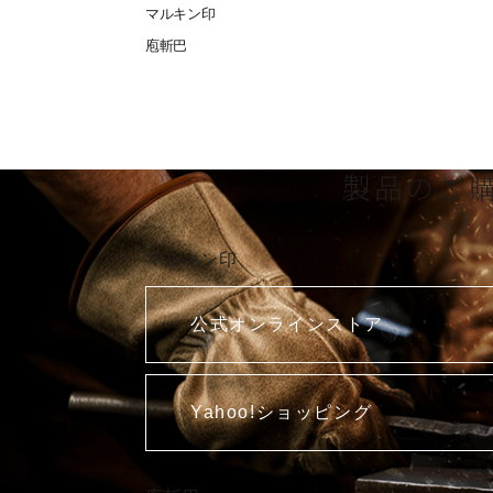
マルキン印
庖斬巴
製品のご
マルキン印
公式オンラインストア
Yahoo!ショッピング