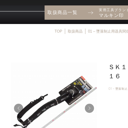
実用工具ブラン
取扱商品一覧
マルキン印
TOP
取扱商品
01 – 墜落制止用器具関
ＳＫ１
１６
01 – 墜落