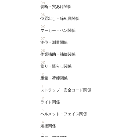
04
切断・穴あけ関係
05
位置出し・締め具関係
06
マーカー・ペン関係
07
測位・測量関係
08
作業補助・補修関係
09
塗り・慣らし関係
10
重量・荷締関係
11
ストラップ・安全コード関係
12
ライト関係
13
ヘルメット・フェイス関係
14
溶接関係
15