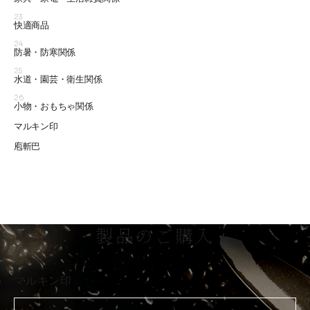
23
快適商品
24
防暑・防寒関係
25
水道・園芸・衛生関係
26
小物・おもちゃ関係
マルキン印
庖斬巴
製品のご購入
マルキン印