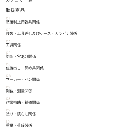
カテゴリ一覧
取扱商品
01
墜落制止用器具関係
02
腰袋・工具差し及びケース・カラビナ関係
03
工具関係
04
切断・穴あけ関係
05
位置出し・締め具関係
06
マーカー・ペン関係
07
測位・測量関係
08
作業補助・補修関係
09
塗り・慣らし関係
10
重量・荷締関係