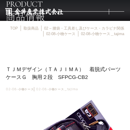
PRODUCT
商品情報
TOP
取扱商品
02 – 腰袋・工具差し及びケース・カラビナ関係
トップ
02-08-小物ケース
02-08-小物ケース＿tajima
取扱商品
ＴＪＭデザイン（ＴＡＪＩＭＡ） 着脱式パーツ
取扱メーカー
ケースＧ 胸用２段 SFPCG-CB2
金井産業の強み
02-08-小物ケース
02-08-小物ケース＿tajima
マルキン印
庖斬巴