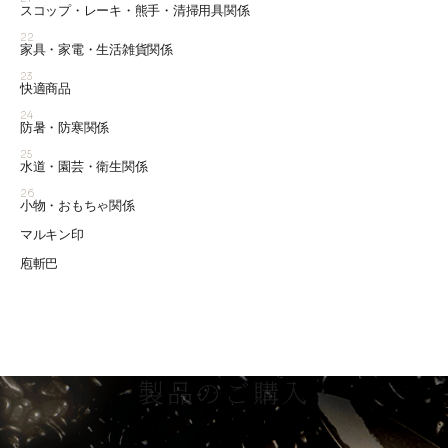
スコップ・レーキ・熊手・清掃用具関係
22
家具・家電・生活雑貨関係
23
快適商品
24
防暑・防寒関係
25
水道・園芸・衛生関係
26
小物・おもちゃ関係
マルキン印
庖斬巴
製品のご購入