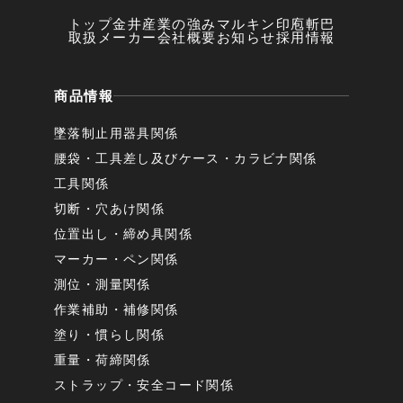
トップ
金井産業の強み
マルキン印
庖斬巴
取扱メーカー
会社概要
お知らせ
採用情報
商品情報
墜落制止用器具関係
腰袋・工具差し及びケース・カラビナ関係
工具関係
切断・穴あけ関係
位置出し・締め具関係
マーカー・ペン関係
測位・測量関係
作業補助・補修関係
塗り・慣らし関係
重量・荷締関係
ストラップ・安全コード関係