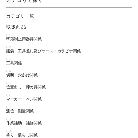
カテゴリで探す
カテゴリ一覧
取扱商品
01
墜落制止用器具関係
02
腰袋・工具差し及びケース・カラビナ関係
03
工具関係
04
切断・穴あけ関係
05
位置出し・締め具関係
06
マーカー・ペン関係
07
測位・測量関係
08
作業補助・補修関係
09
塗り・慣らし関係