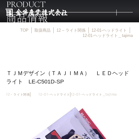
PRODUCT
商品情報
TOP
取扱商品
12 – ライト関係
12-01-ヘッドライト
トップ
12-01-ヘッドライト＿tajima
取扱商品
ＴＪＭデザイン（ＴＡＪＩＭＡ） ＬＥＤヘッド
取扱メーカー
ライト LE-C501D-SP
金井産業の強み
12 – ライト関係
12-01-ヘッドライト
12-01-ヘッドライト＿tajima
マルキン印
庖斬巴