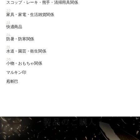
スコップ・レーキ・熊手・清掃用具関係
22
家具・家電・生活雑貨関係
23
快適商品
24
防暑・防寒関係
25
水道・園芸・衛生関係
26
小物・おもちゃ関係
マルキン印
庖斬巴
製品のご購入