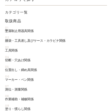
カテゴリ一覧
取扱商品
01
墜落制止用器具関係
02
腰袋・工具差し及びケース・カラビナ関係
03
工具関係
04
切断・穴あけ関係
05
位置出し・締め具関係
06
マーカー・ペン関係
07
測位・測量関係
08
作業補助・補修関係
09
塗り・慣らし関係