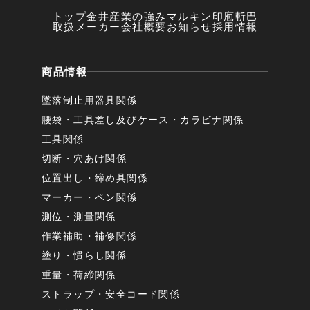
トップ
金井産業の強み
マルキン印
庖斬巴
取扱メーカー
会社概要
お知らせ
採用情報
商品情報
墜落制止用器具関係
腰袋・工具差し及びケース・カラビナ関係
工具関係
切断・穴あけ関係
位置出し・締め具関係
マーカー・ペン関係
測位・測量関係
作業補助・補修関係
塗り・慣らし関係
重量・荷締関係
ストラップ・安全コード関係