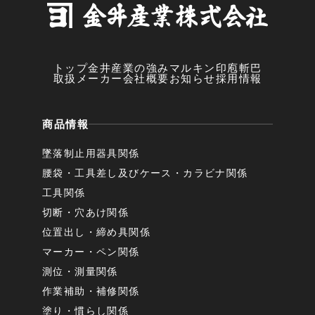
トップ
金井産業の強み
マルキン印
庖斬巴
取扱メーカー
会社概要
お知らせ
採用情報
商品情報
墜落制止用器具関係
腰袋・工具差し及びケース・カラビナ関係
工具関係
切断・穴あけ関係
位置出し・締め具関係
マーカー・ペン関係
測位・測量関係
作業補助・補修関係
塗り・慣らし関係