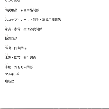
タンク関係
20
防災用品・安全用品関係
21
スコップ・レーキ・熊手・清掃用具関係
22
家具・家電・生活雑貨関係
23
快適商品
24
防暑・防寒関係
25
水道・園芸・衛生関係
26
小物・おもちゃ関係
マルキン印
庖斬巴