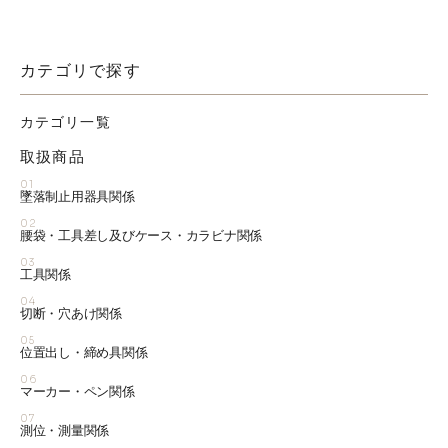
カテゴリで探す
カテゴリ一覧
取扱商品
01
墜落制止用器具関係
02
腰袋・工具差し及びケース・カラビナ関係
03
工具関係
04
切断・穴あけ関係
05
位置出し・締め具関係
06
マーカー・ペン関係
07
測位・測量関係