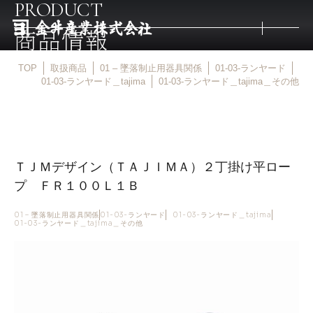
PRODUCT
商品情報
TOP
取扱商品
01 – 墜落制止用器具関係
01-03-ランヤード
トップ
01-03-ランヤード＿tajima
01-03-ランヤード＿tajima＿その他
取扱商品
ＴＪＭデザイン（ＴＡＪＩＭＡ）２丁掛け平ロー
取扱メーカー
プ ＦＲ１００Ｌ１Ｂ
金井産業の強み
01 – 墜落制止用器具関係
01-03-ランヤード
01-03-ランヤード＿tajima
01-03-ランヤード＿tajima＿その他
マルキン印
庖斬巴