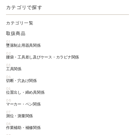
カテゴリで探す
カテゴリ一覧
取扱商品
01
墜落制止用器具関係
02
腰袋・工具差し及びケース・カラビナ関係
03
工具関係
04
切断・穴あけ関係
05
位置出し・締め具関係
06
マーカー・ペン関係
07
測位・測量関係
08
作業補助・補修関係