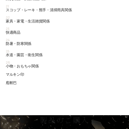
21
スコップ・レーキ・熊手・清掃用具関係
22
家具・家電・生活雑貨関係
23
快適商品
24
防暑・防寒関係
25
水道・園芸・衛生関係
26
小物・おもちゃ関係
マルキン印
庖斬巴
製品のご購入