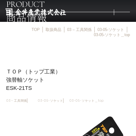
PRODUCT
商品情報
TOP
取扱商品
03 – 工具関係
03-05-ソケット
トップ
03-05-ソケット＿top
取扱商品
ＴＯＰ（トップ工業）
取扱メーカー
強替軸ソケット
ESK-21TS
金井産業の強み
03 – 工具関係
03-05-ソケット
03-05-ソケット＿top
マルキン印
庖斬巴