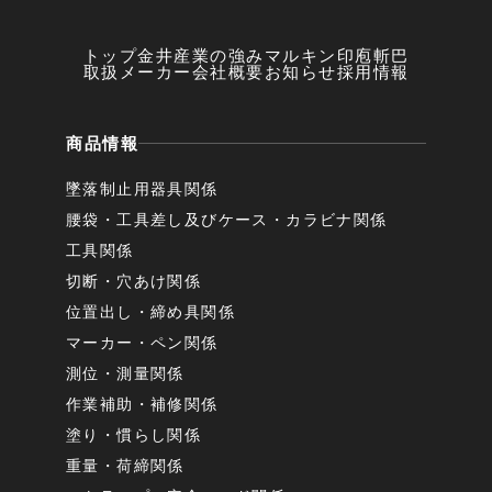
トップ
金井産業の強み
マルキン印
庖斬巴
取扱メーカー
会社概要
お知らせ
採用情報
商品情報
墜落制止用器具関係
腰袋・工具差し及びケース・カラビナ関係
工具関係
切断・穴あけ関係
位置出し・締め具関係
マーカー・ペン関係
測位・測量関係
作業補助・補修関係
塗り・慣らし関係
重量・荷締関係