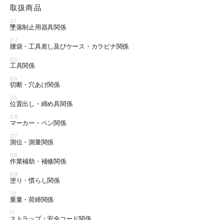
取扱商品
01
墜落制止用器具関係
02
腰袋・工具差し及びケース・カラビナ関係
03
工具関係
04
切断・穴あけ関係
05
位置出し・締め具関係
06
マーカー・ペン関係
07
測位・測量関係
08
作業補助・補修関係
09
塗り・慣らし関係
10
重量・荷締関係
11
ストラップ・安全コード関係