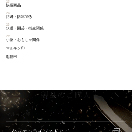
23
快適商品
24
防暑・防寒関係
25
水道・園芸・衛生関係
26
小物・おもちゃ関係
マルキン印
庖斬巴
製品のご購入
マルキン印
公式オンラインストア