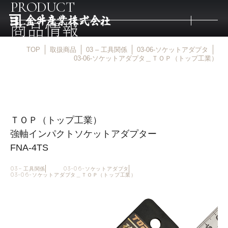
PRODUCT
商品情報
TOP
取扱商品
03 – 工具関係
03-06-ソケットアダプタ
トップ
03-06-ソケットアダプタ＿ＴＯＰ（トップ工業）
取扱商品
ＴＯＰ（トップ工業）
取扱メーカー
強軸インパクトソケットアダプター
FNA-4TS
金井産業の強み
03 – 工具関係
03-06-ソケットアダプタ
03-06-ソケットアダプタ＿ＴＯＰ（トップ工業）
マルキン印
庖斬巴