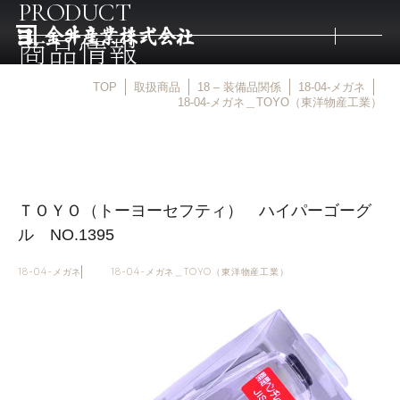
PRODUCT
商品情報
TOP
取扱商品
18 – 装備品関係
18-04-メガネ
トップ
18-04-メガネ＿TOYO（東洋物産工業）
取扱商品
ＴＯＹＯ（トーヨーセフティ） ハイパーゴーグ
取扱メーカー
ル NO.1395
金井産業の強み
18-04-メガネ
18-04-メガネ＿TOYO（東洋物産工業）
マルキン印
庖斬巴