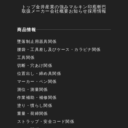
トップ
金井産業の強み
マルキン印
庖斬巴
取扱メーカー
会社概要
お知らせ
採用情報
商品情報
墜落制止用器具関係
腰袋・工具差し及びケース・カラビナ関係
工具関係
切断・穴あけ関係
位置出し・締め具関係
マーカー・ペン関係
測位・測量関係
作業補助・補修関係
塗り・慣らし関係
重量・荷締関係
ストラップ・安全コード関係