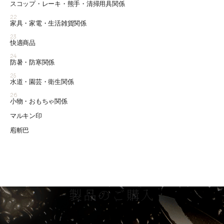
スコップ・レーキ・熊手・清掃用具関係
22
家具・家電・生活雑貨関係
23
快適商品
24
防暑・防寒関係
25
水道・園芸・衛生関係
26
小物・おもちゃ関係
マルキン印
庖斬巴
製品のご購入