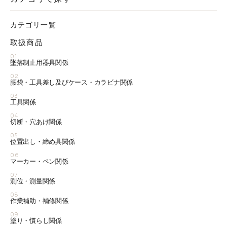
カテゴリ一覧
取扱商品
01
墜落制止用器具関係
02
腰袋・工具差し及びケース・カラビナ関係
03
工具関係
04
切断・穴あけ関係
05
位置出し・締め具関係
06
マーカー・ペン関係
07
測位・測量関係
08
作業補助・補修関係
09
塗り・慣らし関係