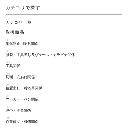
カテゴリで探す
カテゴリ一覧
取扱商品
01
墜落制止用器具関係
02
腰袋・工具差し及びケース・カラビナ関係
03
工具関係
04
切断・穴あけ関係
05
位置出し・締め具関係
06
マーカー・ペン関係
07
測位・測量関係
08
作業補助・補修関係