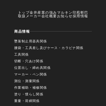
トップ
金井産業の強み
マルキン印
庖斬巴
取扱メーカー
会社概要
お知らせ
採用情報
商品情報
墜落制止用器具関係
腰袋・工具差し及びケース・カラビナ関係
工具関係
切断・穴あけ関係
位置出し・締め具関係
マーカー・ペン関係
測位・測量関係
作業補助・補修関係
塗り・慣らし関係
重量・荷締関係