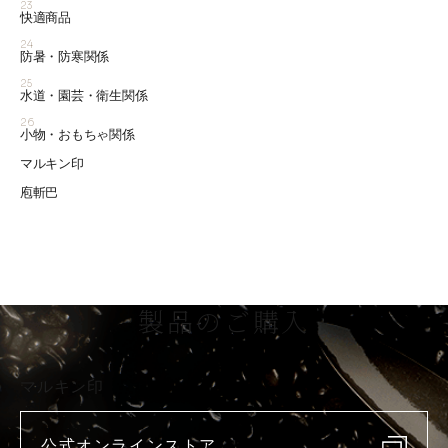
23
快適商品
24
防暑・防寒関係
25
水道・園芸・衛生関係
26
小物・おもちゃ関係
マルキン印
庖斬巴
製品のご購入
マルキン印
公式オンラインストア