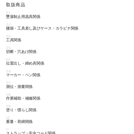
取扱商品
01
墜落制止用器具関係
02
腰袋・工具差し及びケース・カラビナ関係
03
工具関係
04
切断・穴あけ関係
05
位置出し・締め具関係
06
マーカー・ペン関係
07
測位・測量関係
08
作業補助・補修関係
09
塗り・慣らし関係
10
重量・荷締関係
11
ストラップ・安全コード関係