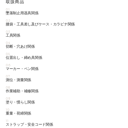
取扱商品
01
墜落制止用器具関係
02
腰袋・工具差し及びケース・カラビナ関係
03
工具関係
04
切断・穴あけ関係
05
位置出し・締め具関係
06
マーカー・ペン関係
07
測位・測量関係
08
作業補助・補修関係
09
塗り・慣らし関係
10
重量・荷締関係
11
ストラップ・安全コード関係