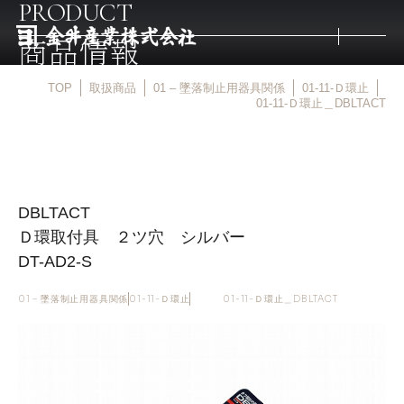
PRODUCT
商品情報
TOP
取扱商品
01 – 墜落制止用器具関係
01-11-Ｄ環止
トップ
01-11-Ｄ環止＿DBLTACT
取扱商品
DBLTACT
取扱メーカー
Ｄ環取付具 ２ツ穴 シルバー
DT-AD2-S
金井産業の強み
01 – 墜落制止用器具関係
01-11-Ｄ環止
01-11-Ｄ環止＿DBLTACT
マルキン印
庖斬巴