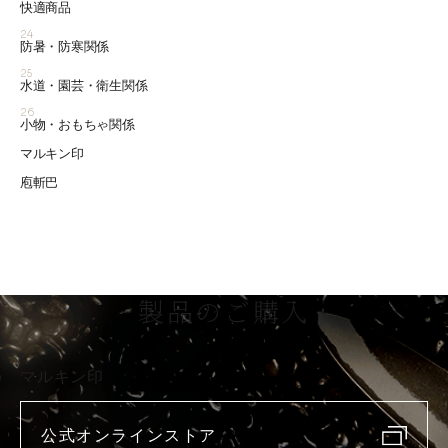
快適商品
24
防暑・防寒関係
25
水道・園芸・衛生関係
26
小物・おもちゃ関係
マルキン印
庖斬巴
製品のご購入
マルキン印
公式オンラインストア