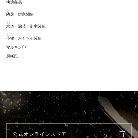
快適商品
24
防暑・防寒関係
25
水道・園芸・衛生関係
26
小物・おもちゃ関係
マルキン印
庖斬巴
製品のご購入
マルキン印
公式オンラインストア