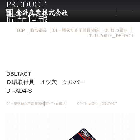
PRODUCT
商品情報
TOP
取扱商品
01 – 墜落制止用器具関係
01-11-Ｄ環止
トップ
01-11-Ｄ環止＿DBLTACT
取扱商品
DBLTACT
取扱メーカー
Ｄ環取付具 ４ツ穴 シルバー
DT-AD4-S
金井産業の強み
01 – 墜落制止用器具関係
01-11-Ｄ環止
01-11-Ｄ環止＿DBLTACT
マルキン印
庖斬巴