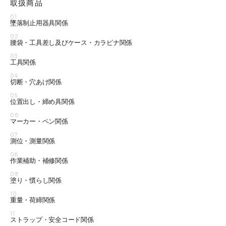
取扱商品
01
墜落制止用器具関係
02
腰袋・工具差し及びケース・カラビナ関係
03
工具関係
04
切断・穴あけ関係
05
位置出し・締め具関係
06
マーカー・ペン関係
07
測位・測量関係
08
作業補助・補修関係
09
塗り・慣らし関係
10
重量・荷締関係
11
ストラップ・安全コード関係