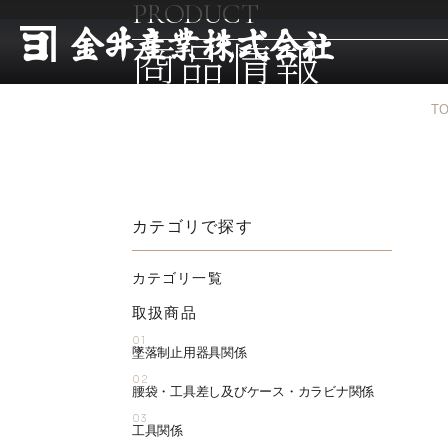
PRODUCT
商品情報
T
カテゴリで探す
カテゴリ一覧
取扱商品
01
墜落制止用器具関係
02
腰袋・工具差し及びケース・カラビナ関係
03
工具関係