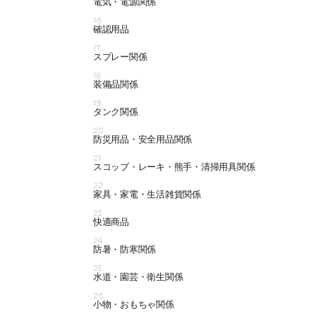
電気・電源関係
16
確認用品
17
スプレー関係
18
装備品関係
19
タンク関係
20
防災用品・安全用品関係
21
スコップ・レーキ・熊手・清掃用具関係
22
家具・家電・生活雑貨関係
23
快適商品
24
防暑・防寒関係
25
水道・園芸・衛生関係
26
小物・おもちゃ関係