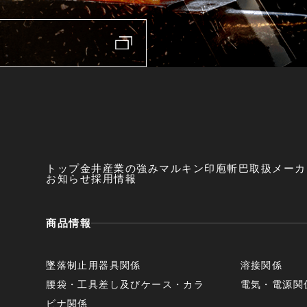
トップ
金井産業の強み
マルキン印
庖斬巴
取扱メーカ
お知らせ
採用情報
商品情報
墜落制止用器具関係
溶接関係
腰袋・工具差し及びケース・カラ
電気・電源関
ビナ関係