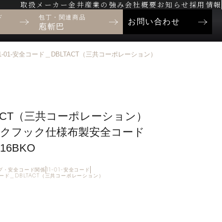
取扱メーカー
金井産業の強み
会社概要
お知らせ
採用情報
ド
包丁・関連商品
お問い合わせ
庖斬巴
1-01-安全コード＿DBLTACT（三共コーポレーション）
TACT（三共コーポレーション）
クフック仕様布製安全コード
-16BKO
ラップ・安全コード関係
11-01-安全コード
全コード＿DBLTACT（三共コーポレーション）