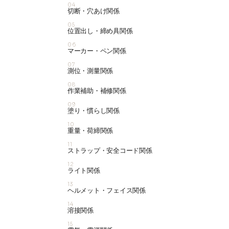
04
切断・穴あけ関係
05
位置出し・締め具関係
06
マーカー・ペン関係
07
測位・測量関係
08
作業補助・補修関係
09
塗り・慣らし関係
10
重量・荷締関係
11
ストラップ・安全コード関係
12
ライト関係
13
ヘルメット・フェイス関係
14
溶接関係
15