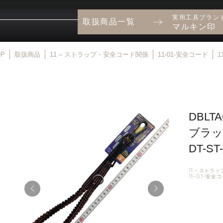
実用工具ブラン
取扱商品一覧
マルキン印
OP
取扱商品
11 – ストラップ・安全コード関係
11-01-安全コード
1
DBL
ブラッ
DT-ST
11 – スト
11-01-安