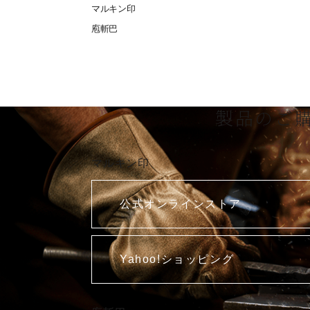
マルキン印
庖斬巴
製品のご
マルキン印
公式オンラインストア
Yahoo!ショッピング