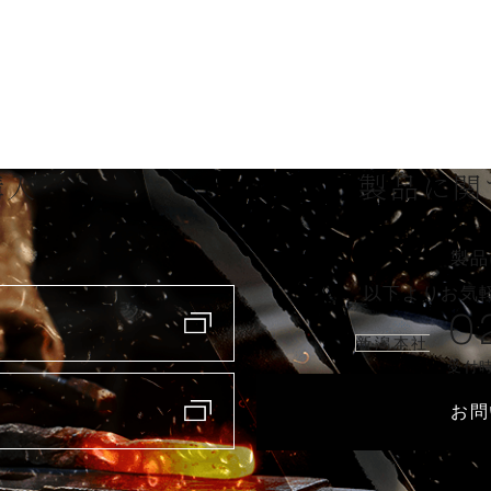
購入
製品に関
製品
以下よりお気
0
新潟本社
受付時
お問