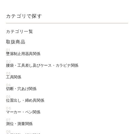
カテゴリで探す
カテゴリ一覧
取扱商品
01
墜落制止用器具関係
02
腰袋・工具差し及びケース・カラビナ関係
03
工具関係
04
切断・穴あけ関係
05
位置出し・締め具関係
06
マーカー・ペン関係
07
測位・測量関係
08