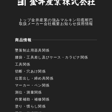
トップ
金井産業の強み
マルキン印
庖斬巴
取扱メーカー
会社概要
お知らせ
採用情報
商品情報
墜落制止用器具関係
腰袋・工具差し及びケース・カラビナ関係
工具関係
切断・穴あけ関係
位置出し・締め具関係
マーカー・ペン関係
測位・測量関係
作業補助・補修関係
塗り・慣らし関係