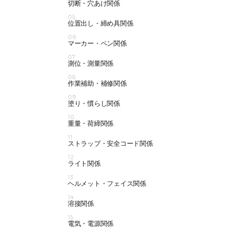
切断・穴あけ関係
05
位置出し・締め具関係
06
マーカー・ペン関係
07
測位・測量関係
08
作業補助・補修関係
09
塗り・慣らし関係
10
重量・荷締関係
11
ストラップ・安全コード関係
12
ライト関係
13
ヘルメット・フェイス関係
14
溶接関係
15
電気・電源関係