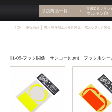
実用工具ブラン
取扱商品一覧
マルキン印
TOP
取扱商品
01 – 墜落制止用器具関係
01-05-フック関係
01-05-フック関係＿サンコー(titan)＿フック用シー