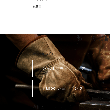
庖斬巴
製品のご
マルキン印
公式オンラインストア
Yahoo!ショッピング
庖斬巴