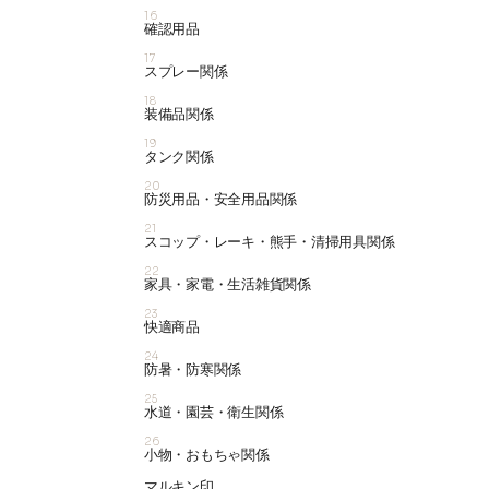
16
確認用品
17
スプレー関係
18
装備品関係
19
タンク関係
20
防災用品・安全用品関係
21
スコップ・レーキ・熊手・清掃用具関係
22
家具・家電・生活雑貨関係
23
快適商品
24
防暑・防寒関係
25
水道・園芸・衛生関係
26
小物・おもちゃ関係
マルキン印