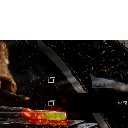
購入
製品に関
製品
以下よりお気
0
新潟本社
受付時
お問