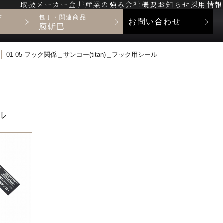
取扱メーカー
金井産業の強み
会社概要
お知らせ
採用情報
ド
包丁・関連商品
お問い合わせ
庖斬巴
01-05-フック関係＿サンコー(titan)＿フック用シール
ル