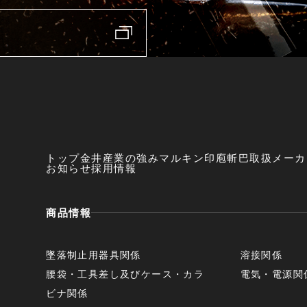
トップ
金井産業の強み
マルキン印
庖斬巴
取扱メーカ
お知らせ
採用情報
商品情報
墜落制止用器具関係
溶接関係
腰袋・工具差し及びケース・カラ
電気・電源関
ビナ関係