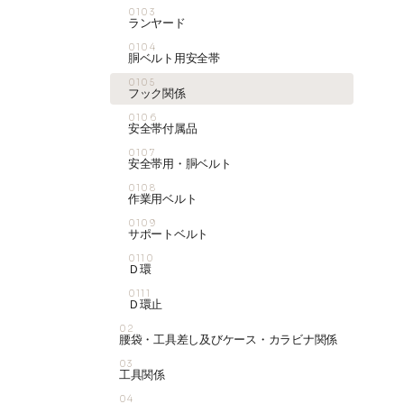
0103
ランヤード
0104
胴ベルト用安全帯
0105
フック関係
0106
安全帯付属品
0107
安全帯用・胴ベルト
0108
作業用ベルト
0109
サポートベルト
0110
Ｄ環
0111
Ｄ環止
02
腰袋・工具差し及びケース・カラビナ関係
03
工具関係
04