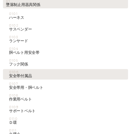
01
墜落制止用器具関係
0101
ハーネス
0102
サスペンダー
0103
ランヤード
0104
胴ベルト用安全帯
0105
フック関係
0106
安全帯付属品
0107
安全帯用・胴ベルト
0108
作業用ベルト
0109
サポートベルト
0110
Ｄ環
0111