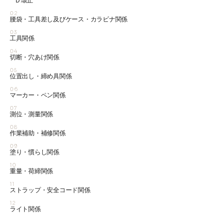
Ｄ環止
02
腰袋・工具差し及びケース・カラビナ関係
03
工具関係
04
切断・穴あけ関係
05
位置出し・締め具関係
06
マーカー・ペン関係
07
測位・測量関係
08
作業補助・補修関係
09
塗り・慣らし関係
10
重量・荷締関係
11
ストラップ・安全コード関係
12
ライト関係