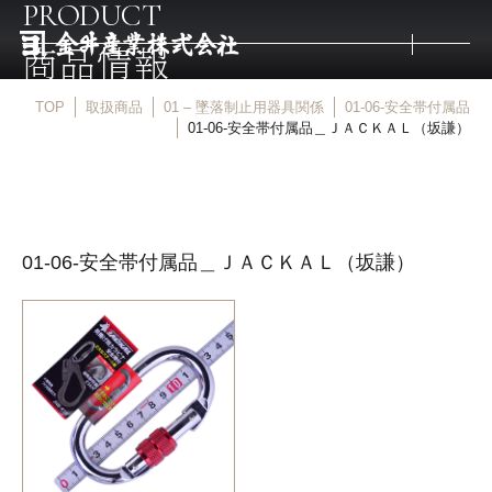
PRODUCT
商品情報
TOP
取扱商品
01 – 墜落制止用器具関係
01-06-安全帯付属品
トップ
01-06-安全帯付属品＿ＪＡＣＫＡＬ（坂謙）
取扱商品
01-06-安全帯付属品＿ＪＡＣＫＡＬ（坂謙）
取扱メーカー
金井産業の強み
マルキン印
庖斬巴