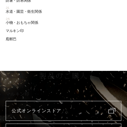
防暑・防寒関係
25
水道・園芸・衛生関係
26
小物・おもちゃ関係
マルキン印
庖斬巴
製品のご購入
マルキン印
公式オンラインストア