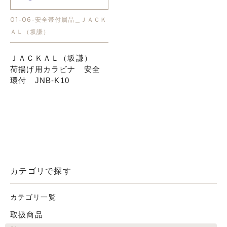
01-06-安全帯付属品＿ＪＡＣＫ
お知らせ
ＡＬ（坂謙）
採用情報
ＪＡＣＫＡＬ（坂謙）
荷揚げ用カラビナ 安全
環付 JNB-K10
お問い合わせはこちら
カテゴリで探す
カテゴリ一覧
取扱商品