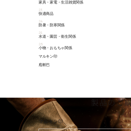
家具・家電・生活雑貨関係
23
快適商品
24
防暑・防寒関係
25
水道・園芸・衛生関係
26
小物・おもちゃ関係
マルキン印
庖斬巴
製品のご
マルキン印