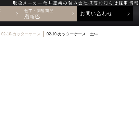
取扱メーカー
金井産業の強み
会社概要
お知らせ
採用情報
ド
包丁・関連商品
お問い合わせ
庖斬巴
02-10-カッターケース
02-10-カッターケース＿土牛