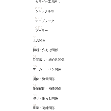
カラビナ工具差し
0214
シャックル等
0215
テープフック
0216
プーラー
03
工具関係
04
切断・穴あけ関係
05
位置出し・締め具関係
06
マーカー・ペン関係
07
測位・測量関係
08
作業補助・補修関係
09
塗り・慣らし関係
10
重量・荷締関係