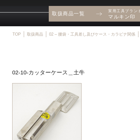
実用工具ブラン
取扱商品一覧
マルキン印
TOP
取扱商品
02 – 腰袋・工具差し及びケース・カラビナ関係
02-10-カッターケース＿土牛