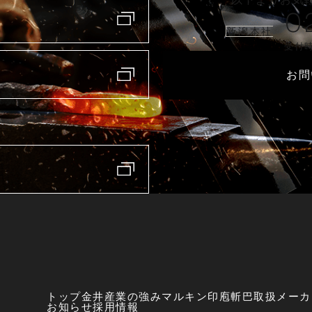
0
新潟本社
受付時
お問
トップ
金井産業の強み
マルキン印
庖斬巴
取扱メーカ
お知らせ
採用情報