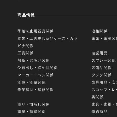
商品情報
墜落制止用器具関係
溶接関係
腰袋・工具差し及びケース・カラ
電気・電源関
ビナ関係
工具関係
確認用品
切断・穴あけ関係
スプレー関係
位置出し・締め具関係
装備品関係
マーカー・ペン関係
タンク関係
測位・測量関係
防災用品・安
作業補助・補修関係
スコップ・レ
具関係
塗り・慣らし関係
家具・家電・
重量・荷締関係
快適商品