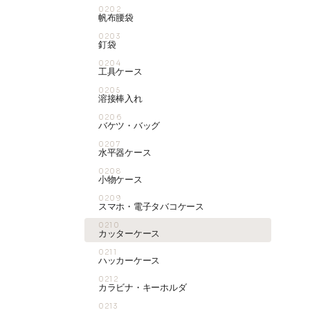
0202
帆布腰袋
0203
釘袋
0204
工具ケース
0205
溶接棒入れ
0206
バケツ・バッグ
0207
水平器ケース
0208
小物ケース
0209
スマホ・電子タバコケース
0210
カッターケース
0211
ハッカーケース
0212
カラビナ・キーホルダ
0213