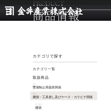
PRODUCT
商品情報
カテゴリで探す
カテゴリ一覧
取扱商品
01
墜落制止用器具関係
02
腰袋・工具差し及びケース・カラビナ関係
0201
腰袋