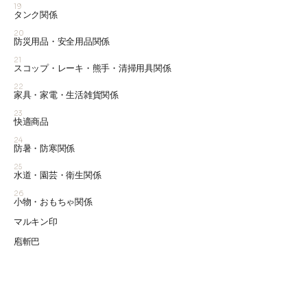
19
タンク関係
20
防災用品・安全用品関係
21
スコップ・レーキ・熊手・清掃用具関係
22
家具・家電・生活雑貨関係
23
快適商品
24
防暑・防寒関係
25
水道・園芸・衛生関係
26
小物・おもちゃ関係
マルキン印
庖斬巴