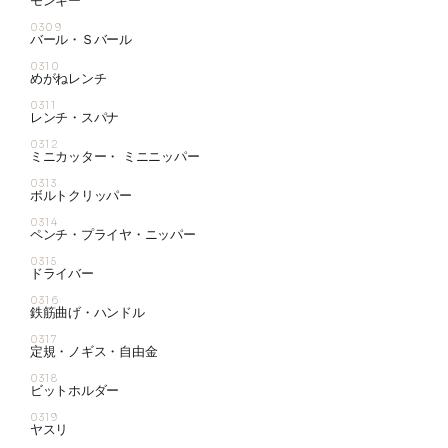
モンキー
0309
バール・Ｓバール
0310
めがねレンチ
0311
レンチ・スパナ
0312
ミニカッター・ ミニニッパー
0313
ボルトクリッパー
0314
ペンチ・プライヤ・ニッパー
0315
ドライバー
0316
鉄筋曲げ・ハンドル
0317
定規・ノギス・自由金
0318
ビットホルダー
0319
ヤスリ