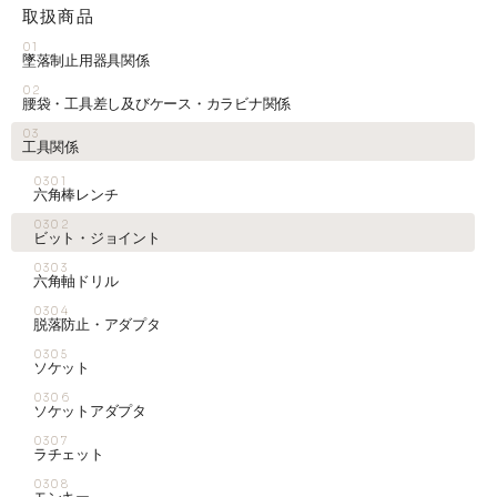
取扱商品
01
墜落制止用器具関係
02
腰袋・工具差し及びケース・カラビナ関係
03
工具関係
0301
六角棒レンチ
0302
ビット・ジョイント
0303
六角軸ドリル
0304
脱落防止・アダプタ
0305
ソケット
0306
ソケットアダプタ
0307
ラチェット
0308