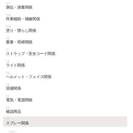
07
測位・測量関係
08
作業補助・補修関係
09
塗り・慣らし関係
10
重量・荷締関係
11
ストラップ・安全コード関係
12
ライト関係
13
ヘルメット・フェイス関係
14
溶接関係
15
電気・電源関係
16
確認用品
17
スプレー関係
1701