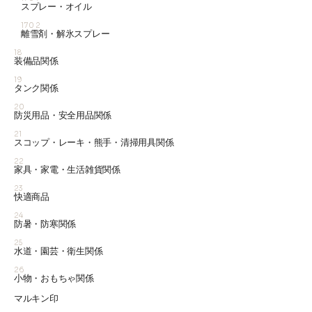
スプレー・オイル
1702
離雪剤・解氷スプレー
18
装備品関係
19
タンク関係
20
防災用品・安全用品関係
21
スコップ・レーキ・熊手・清掃用具関係
22
家具・家電・生活雑貨関係
23
快適商品
24
防暑・防寒関係
25
水道・園芸・衛生関係
26
小物・おもちゃ関係
マルキン印