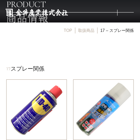
PRODUCT
商品情報
TOP
取扱商品
17 – スプレー関係
トップ
取扱商品
スプレー関係
17
取扱メーカー
金井産業の強み
マルキン印
庖斬巴