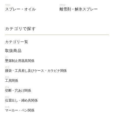
1701
1702
スプレー・オイル
離雪剤・解氷スプレー
お知らせ
採用情報
カテゴリで探す
カテゴリ一覧
取扱商品
01
墜落制止用器具関係
02
腰袋・工具差し及びケース・カラビナ関係
03
お問い合わせはこちら
工具関係
04
切断・穴あけ関係
05
位置出し・締め具関係
06
マーカー・ペン関係