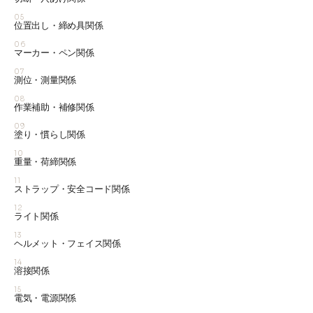
05
位置出し・締め具関係
06
マーカー・ペン関係
07
測位・測量関係
08
作業補助・補修関係
09
塗り・慣らし関係
10
重量・荷締関係
11
ストラップ・安全コード関係
12
ライト関係
13
ヘルメット・フェイス関係
14
溶接関係
15
電気・電源関係