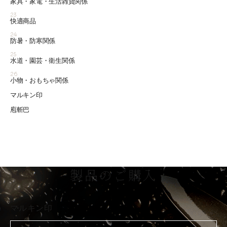
家具・家電・生活雑貨関係
23
快適商品
24
防暑・防寒関係
25
水道・園芸・衛生関係
26
小物・おもちゃ関係
マルキン印
庖斬巴
製品のご購入
マルキン印