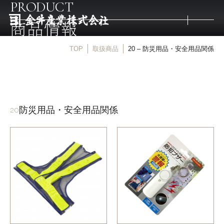
PRODUCT
商品情報
TOP
取扱商品
20 – 防災用品・安全用品関係
トップ
取扱商品
防災用品・安全用品関係
20
取扱メーカー
金井産業の強み
マルキン印
庖斬巴