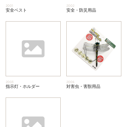
2001
2002
安全ベスト
安全・防災用品
お知らせ
採用情報
2003
2004
指示灯・ホルダー
対害虫・害獣用品
お問い合わせはこちら