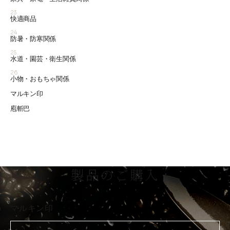
23
快適商品
24
防暑・防寒関係
25
水道・園芸・衛生関係
26
小物・おもちゃ関係
マルキン印
庖斬巴
製品のご購入
マルキン印