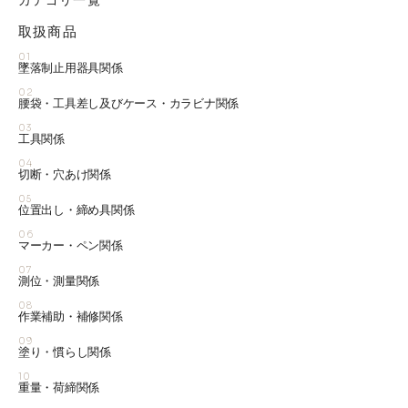
カテゴリ一覧
取扱商品
01
墜落制止用器具関係
02
腰袋・工具差し及びケース・カラビナ関係
03
工具関係
04
切断・穴あけ関係
05
位置出し・締め具関係
06
マーカー・ペン関係
07
測位・測量関係
08
作業補助・補修関係
09
塗り・慣らし関係
10
重量・荷締関係