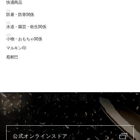
快適商品
24
防暑・防寒関係
25
水道・園芸・衛生関係
26
小物・おもちゃ関係
マルキン印
庖斬巴
製品のご購入
マルキン印
公式オンラインストア