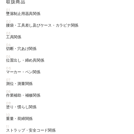
取扱商品
01
墜落制止用器具関係
02
腰袋・工具差し及びケース・カラビナ関係
03
工具関係
04
切断・穴あけ関係
05
位置出し・締め具関係
06
マーカー・ペン関係
07
測位・測量関係
08
作業補助・補修関係
09
塗り・慣らし関係
10
重量・荷締関係
11
ストラップ・安全コード関係