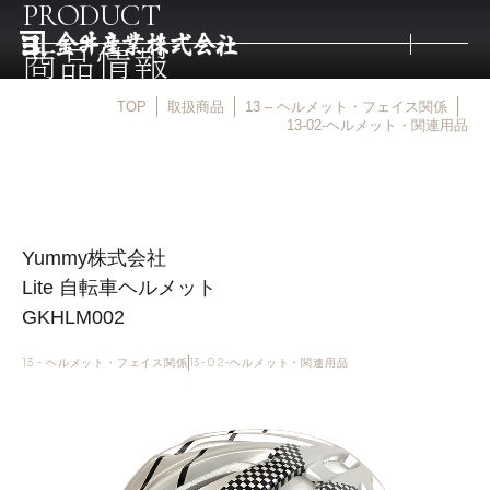
PRODUCT
商品情報
TOP
取扱商品
13 – ヘルメット・フェイス関係
トップ
13-02-ヘルメット・関連用品
取扱商品
Yummy株式会社
取扱メーカー
Lite 自転車ヘルメット
GKHLM002
金井産業の強み
13 – ヘルメット・フェイス関係
13-02-ヘルメット・関連用品
マルキン印
庖斬巴