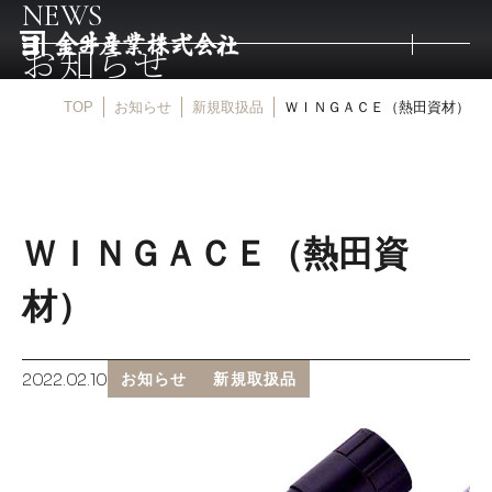
NEWS
お知らせ
TOP
お知らせ
新規取扱品
ＷＩＮＧＡＣＥ（熱田資材）
トップ
取扱商品
ＷＩＮＧＡＣＥ（熱田資
取扱メーカー
材）
金井産業の強み
2022.02.10
お知らせ
新規取扱品
マルキン印
庖斬巴