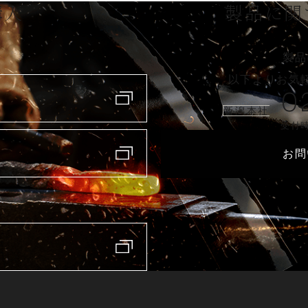
購入
製品に関
製品
以下よりお気
0
新潟本社
受付時
お問