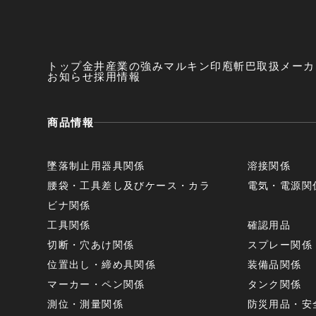
トップ
金井産業の強み
マルキン印
庖斬巴
取扱メーカ
お知らせ
採用情報
商品情報
墜落制止用器具関係
溶接関係
腰袋・工具差し及びケース・カラ
電気・電源関
ビナ関係
工具関係
確認用品
切断・穴あけ関係
スプレー関係
位置出し・締め具関係
装備品関係
マーカー・ペン関係
タンク関係
測位・測量関係
防災用品・安