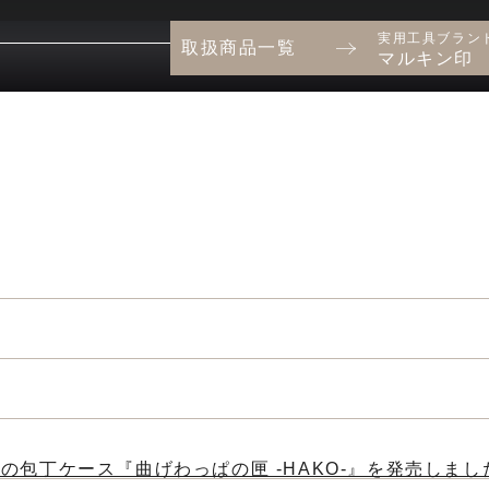
実用工具ブラン
取扱商品一覧
マルキン印
包丁ケース『曲げわっぱの匣 -HAKO-』を発売しまし