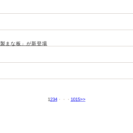
）製まな板」が新登場
1
2
3
4
10
15
>>