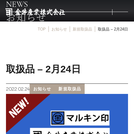
NEWS
お知らせ
TOP
お知らせ
新規取扱品
取扱品 – 2月24日
トップ
取扱商品
取扱品 – 2月24日
取扱メーカー
2022.02.24
お知らせ
新規取扱品
金井産業の強み
マルキン印
庖斬巴