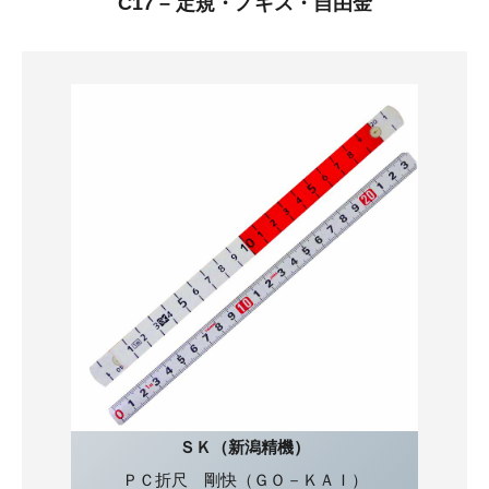
C17 – 定規・ノギス・自由金
ＳＫ（新潟精機）
ＰＣ折尺 剛快（ＧＯ－ＫＡＩ）