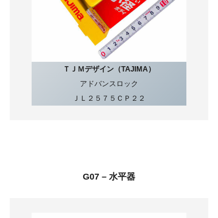
ＴＪＭデザイン（TAJIMA）
アドバンスロック
ＪＬ２５７５ＣＰ２２
G07 – 水平器