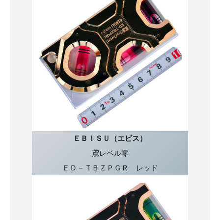
ＥＢＩＳＵ（エビス）
鳶レベル零
ＥＤ－ＴＢＺＰＧＲ レッド