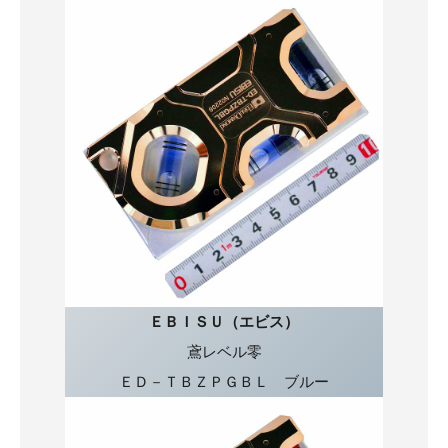
ＥＢＩＳＵ（エビス）
鳶レベル零
ＥＤ－ＴＢＺＰＧＢＬ ブルー