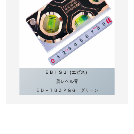
ＥＢＩＳＵ（エビス）
鳶レベル零
ＥＤ－ＴＢＺＰＧＧ グリーン