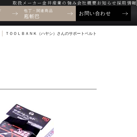
取扱メーカー
金井産業の強み
会社概要
お知らせ
採用情報
ド
包丁・関連商品
お問い合わせ
庖斬巴
ＴＯＯＬＢＡＮＫ（ハヤシ）さんのサポートベルト