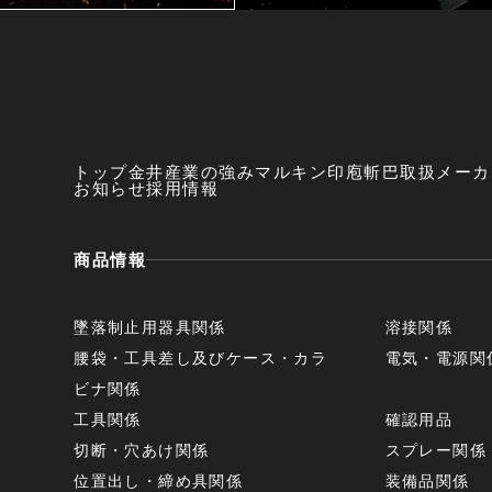
トップ
金井産業の強み
マルキン印
庖斬巴
取扱メーカ
お知らせ
採用情報
商品情報
墜落制止用器具関係
溶接関係
腰袋・工具差し及びケース・カラ
電気・電源関
ビナ関係
工具関係
確認用品
切断・穴あけ関係
スプレー関係
位置出し・締め具関係
装備品関係