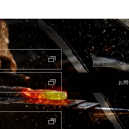
購入
製品に関
製品
以下よりお気
0
新潟本社
受付時
お問