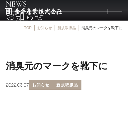
NEWS
お知らせ
TOP
お知らせ
新規取扱品
消臭元のマークを靴下に
トップ
取扱商品
消臭元のマークを靴下に
取扱メーカー
2022.03.07
お知らせ
新規取扱品
金井産業の強み
マルキン印
庖斬巴