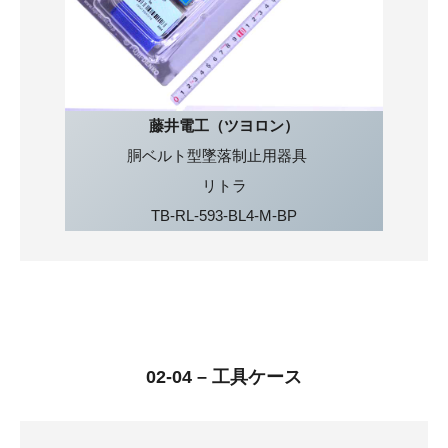
藤井電工（ツヨロン）
胴ベルト型墜落制止用器具
リトラ
TB-RL-593-BL4-M-BP
02-04 – 工具ケース