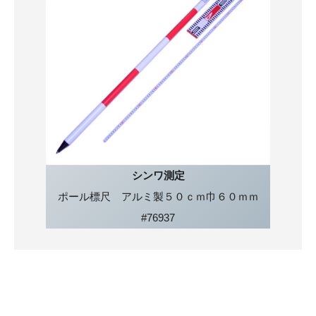
シンワ測定
ポール標尺 アルミ製５０ｃｍ巾６０ｍｍ
#76937