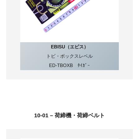
EBISU（エビス）
トビ・ボックスレベル
ED-TBOXB ﾀｲｶﾞｰ
10-01 – 荷締機・荷締ベルト