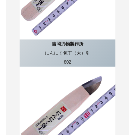
吉岡刃物製作所
にんにく包丁（大）引
802