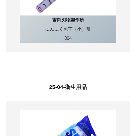
吉岡刃物製作所
にんにく包丁（小）引
804
25-04-衛生用品