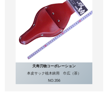
天寿刃物コーポレーション
本皮サック植木鋏用 巾広（茶）
NO.356