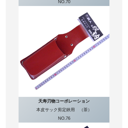
NO.70
天寿刃物コーポレーション
本皮サック剪定鋏用 （茶）
NO.76