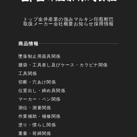
トップ
金井産業の強み
マルキン印
庖斬巴
取扱メーカー
会社概要
お知らせ
採用情報
商品情報
墜落制止用器具関係
腰袋・工具差し及びケース・カラビナ関係
工具関係
切断・穴あけ関係
位置出し・締め具関係
マーカー・ペン関係
測位・測量関係
作業補助・補修関係
塗り・慣らし関係
重量・荷締関係