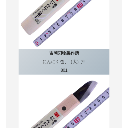
吉岡刃物製作所
にんにく包丁（大）押
801