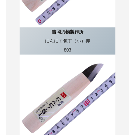
吉岡刃物製作所
にんにく包丁（小）押
803