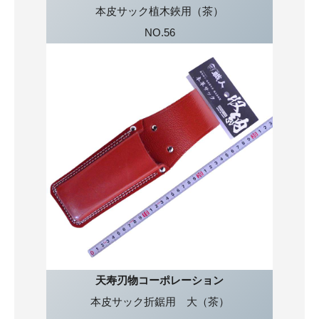
本皮サック植木鋏用（茶）
NO.56
天寿刃物コーポレーション
本皮サック折鋸用 大（茶）