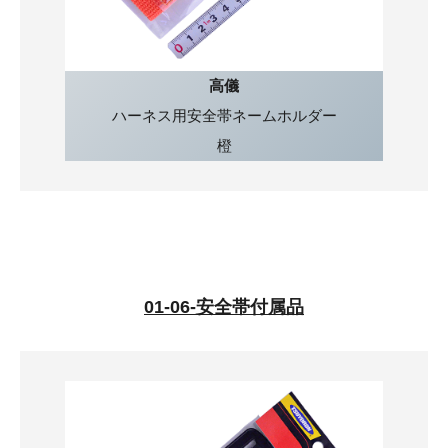
高儀
ハーネス用安全帯ネームホルダー
橙
01-06-安全帯付属品